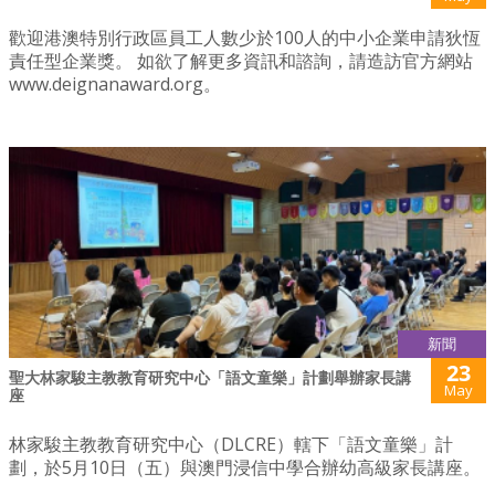
歡迎港澳特別行政區員工人數少於100人的中小企業申請狄恆
責任型企業獎。 如欲了解更多資訊和諮詢，請造訪官方網站
www.deignanaward.org。
新聞
23
聖大林家駿主教教育研究中心「語文童樂」計劃舉辦家長講
May
座
林家駿主教教育研究中心（DLCRE）轄下「語文童樂」計
劃，於5月10日（五）與澳門浸信中學合辦幼高級家長講座。