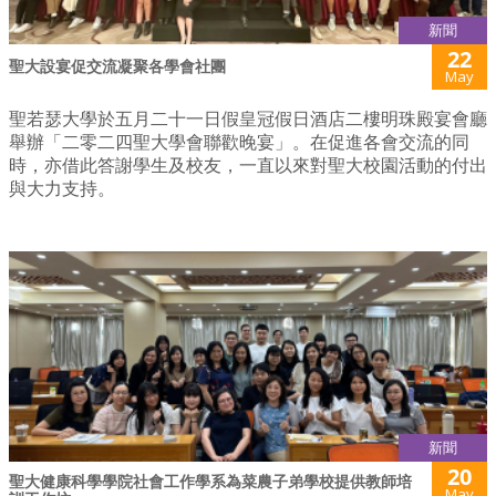
新聞
22
聖大設宴促交流凝聚各學會社團
May
聖若瑟大學於五月二十一日假皇冠假日酒店二樓明珠殿宴會廳
舉辦「二零二四聖大學會聯歡晚宴」。在促進各會交流的同
時，亦借此答謝學生及校友，一直以來對聖大校園活動的付出
與大力支持。
新聞
20
聖大健康科學學院社會工作學系為菜農子弟學校提供教師培
May