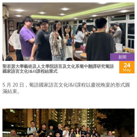
新聞
24
聖若瑟大學藝術及人文學院語言及文化系葡中翻譯研究葡語
May
國家語言文化I&II課程結業式
5 月 20 日，葡語國家語言文化I&II課程以慶祝晚宴的形式圓
滿結束。