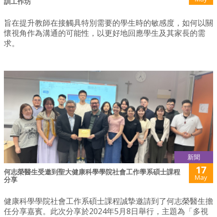
訓工作坊
旨在提升教師在接觸具特別需要的學生時的敏感度，如何以關
懷視角作為溝通的可能性，以更好地回應學生及其家長的需
求。
新聞
17
何志榮醫生受邀到聖大健康科學學院社會工作學系碩士課程
May
分享
健康科學學院社會工作系碩士課程誠摯邀請到了何志榮醫生擔
任分享嘉賓。此次分享於2024年5月8日舉行，主題為「多視