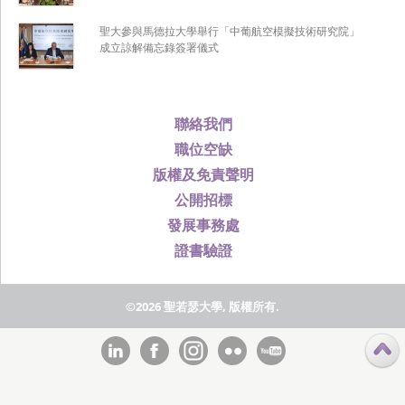
聖大參與馬德拉大學舉行「中葡航空模擬技術研究院」
成立諒解備忘錄簽署儀式
聯絡我們
職位空缺
版權及免責聲明
公開招標
發展事務處
證書驗證
©2026 聖若瑟大學, 版權所有.