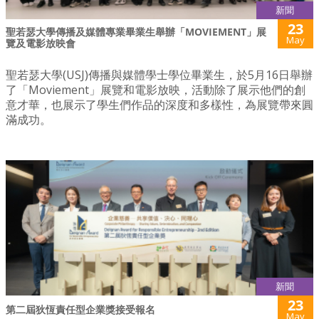
新聞
23
聖若瑟大學傳播及媒體專業畢業生舉辦「MOVIEMENT」展
May
覽及電影放映會
聖若瑟大學(USJ)傳播與媒體學士學位畢業生，於5月16日舉辦
了「Moviement」展覽和電影放映，活動除了展示他們的創
意才華，也展示了學生們作品的深度和多樣性，為展覽帶來圓
滿成功。
新聞
23
第二屆狄恆責任型企業獎接受報名
May