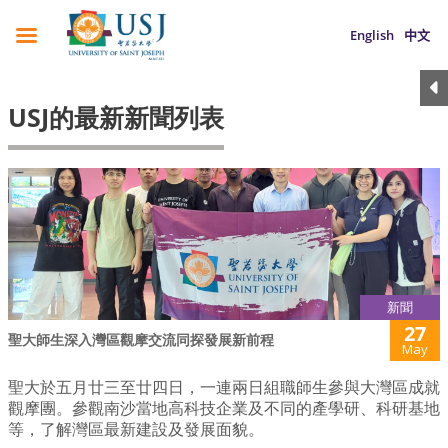
English
中文
USJ的最新新聞列表
新聞
27
聖大師生深入灣區觀摩交流同探發展新前程
May
聖大於五月廿三至廿四日，一連兩日組職師生參與大灣區成就
觀摩團。參觀南沙當地高科技企業及不同的產學研、科研基地
等，了解灣區最新建設及發展面貌。