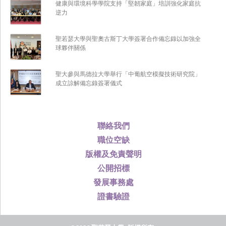
健康與環境科學學院支持「堅韌家庭」培訓強化家庭抗
逆力
聖若瑟大學與聖奧古斯丁大學簽署合作備忘錄以加強全
球夥伴關係
聖大參與馬德拉大學舉行「中葡航空模擬技術研究院」
成立諒解備忘錄簽署儀式
聯絡我們
職位空缺
版權及免責聲明
公開招標
發展事務處
證書驗證