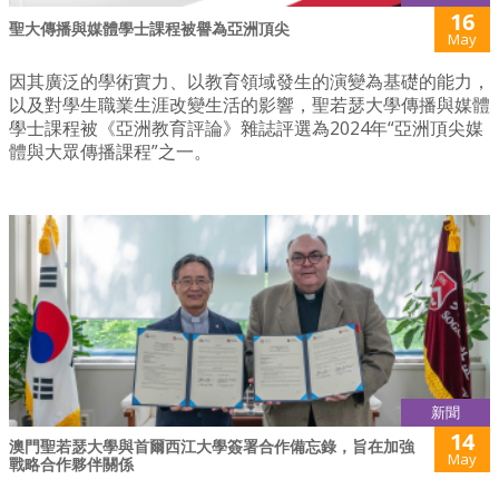
16
聖大傳播與媒體學士課程被譽為亞洲頂尖
May
因其廣泛的學術實力、以教育領域發生的演變為基礎的能力，
以及對學生職業生涯改變生活的影響，聖若瑟大學傳播與媒體
學士課程被《亞洲教育評論》雜誌評選為2024年“亞洲頂尖媒
體與大眾傳播課程”之一。
新聞
14
澳門聖若瑟大學與首爾西江大學簽署合作備忘錄，旨在加強
May
戰略合作夥伴關係