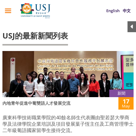
English
中文
USJ的最新新聞列表
新聞
17
內地青年促進中葡雙語人才發展交流
May
廣東科學技術職業學院的40餘名師生代表團由聖若瑟大學商
學及法律學院企業培訓及項目發展葉子恆主任及工商管理學士
二年級葡語國家留學生接待交流。