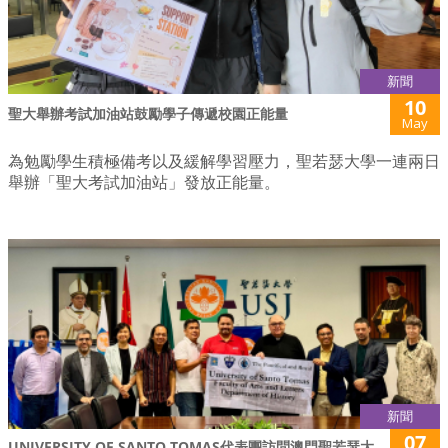
新聞
10
聖大舉辦考試加油站鼓勵學子傳遞校園正能量
May
為勉勵學生積極備考以及緩解學習壓力，聖若瑟大學一連兩日
舉辦「聖大考試加油站」發放正能量。
新聞
07
UNIVERSITY OF SANTO TOMAS代表團訪問澳門聖若瑟大