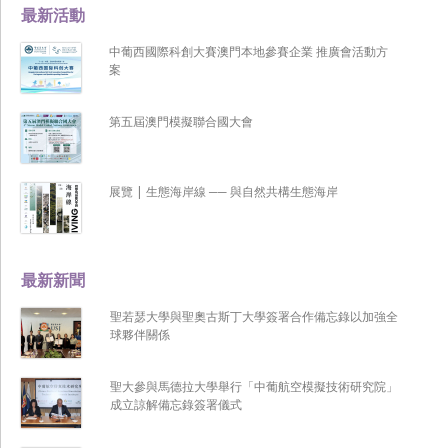
最新活動
中葡西國際科創大賽澳門本地參賽企業 推廣會活動方
案
第五屆澳門模擬聯合國大會
展覽 | 生態海岸線 ── 與自然共構生態海岸
最新新聞
聖若瑟大學與聖奧古斯丁大學簽署合作備忘錄以加強全
球夥伴關係
聖大參與馬德拉大學舉行「中葡航空模擬技術研究院」
成立諒解備忘錄簽署儀式