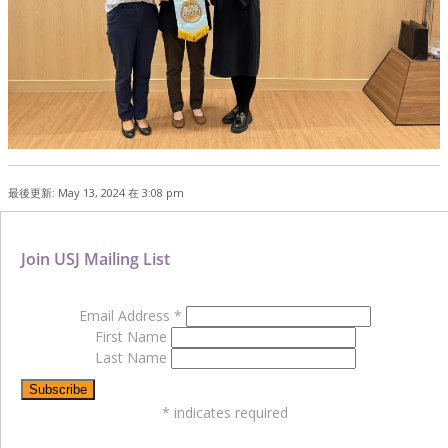
最後更新: May 13, 2024 在 3:08 pm
Join USJ Mailing List
Email Address
*
First Name
Last Name
*
indicates required