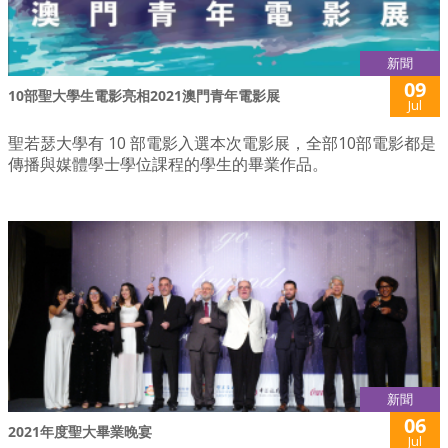
新聞
09
10部聖大學生電影亮相2021澳門青年電影展
Jul
聖若瑟大學有 10 部電影入選本次電影展，全部10部電影都是
傳播與媒體學士學位課程的學生的畢業作品。
新聞
06
2021年度聖大畢業晚宴
Jul