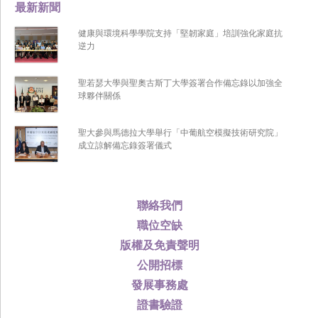
最新新聞
健康與環境科學學院支持「堅韌家庭」培訓強化家庭抗
逆力
聖若瑟大學與聖奧古斯丁大學簽署合作備忘錄以加強全
球夥伴關係
聖大參與馬德拉大學舉行「中葡航空模擬技術研究院」
成立諒解備忘錄簽署儀式
聯絡我們
職位空缺
版權及免責聲明
公開招標
發展事務處
證書驗證