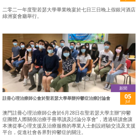
二零二一年度聖若瑟大學畢業晚宴於七日三日晚上假銀河酒店
綠洲宴會廳舉行。
新聞
05
註冊心理治療師公會於聖若瑟大學舉辦抑鬱症治療討論會
Jul
澳門註冊心理治療師公會於6月28日在聖若瑟大學主辦“抑鬱
症團體人際關係治療手冊導讀及討論分享會”，透過研讀會讓
本澳從事心理支援及治療服務的專業人士創設經驗交流及支援
平台，促進社會各界對抑鬱症的關注。