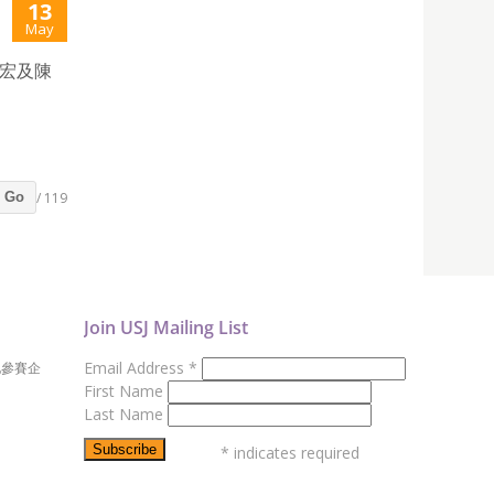
13
May
展宏及陳
/ 119
Go
Join USJ Mailing List
Email Address
*
地參賽企
First Name
Last Name
*
indicates required