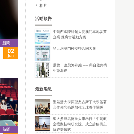
相片
活動預告
中葡西國際科創大賽澳門本地參賽
企業 推廣會活動方案
新聞
第五屆澳門模擬聯合國大會
02
Jun
展覽 | 生態海岸線 ── 與自然共構
生態海岸
最新消息
聖若瑟大學與聖奧古斯丁大學簽署
合作備忘錄以加強全球夥伴關係
聖大參與馬德拉大學舉行「中葡航
空模擬技術研究院」成立諒解備忘
新聞
錄簽署儀式