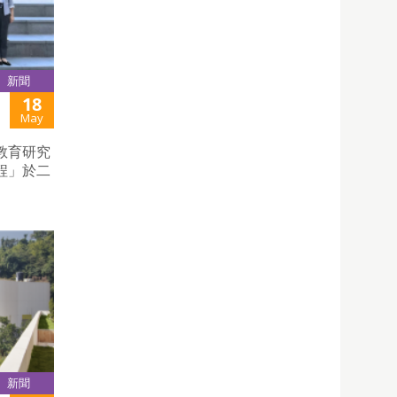
新聞
18
May
教育研究
程」於二
新聞