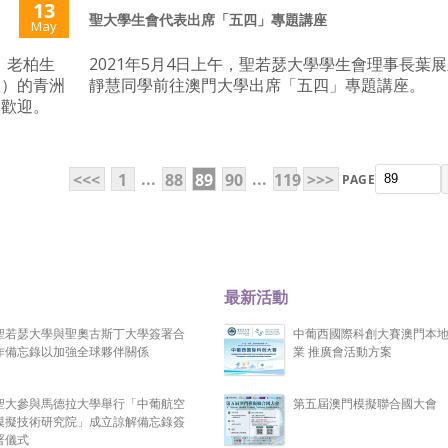
13
聖大學生會代表出席「五四」專題講座
May
）老柏生
2021年5月4日上午，聖若瑟大學學生會理事長葉
大）的青洲
靜慧同學前往澳門大學出席「五四」專題講座。
烈歡迎。
...
...
<<<
1
88
89
90
119
>>>
PAGE
最新活動
聖若瑟大學與聖奧古斯丁大學簽署合
中葡西國際科創大賽澳門本
作備忘錄以加強全球夥伴關係
業 推廣會活動方案
聖大參與馬德拉大學舉行「中葡航空
第五屆澳門模擬聯合國大會
模擬技術研究院」成立諒解備忘錄簽
署儀式