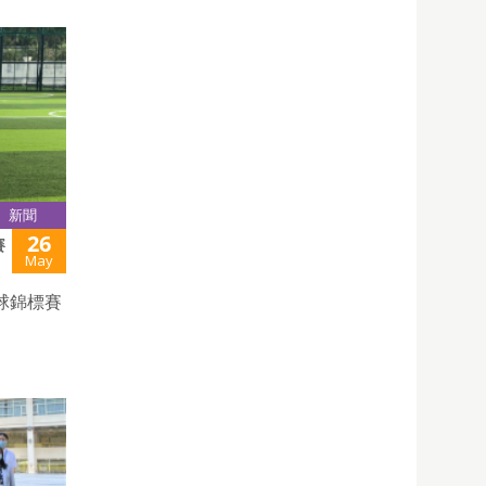
新聞
26
賽
May
球錦標賽