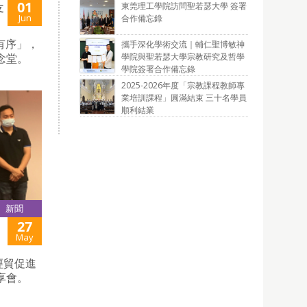
01
東莞理工學院訪問聖若瑟大學 簽署
支
Jun
合作備忘錄
有序」，
攜手深化學術交流｜輔仁聖博敏神
學院與聖若瑟大學宗教研究及哲學
念堂。
學院簽署合作備忘錄
2025-2026年度「宗教課程教師專
業培訓課程」圓滿結束 三十名學員
順利結業
新聞
27
May
經貿促進
享會。