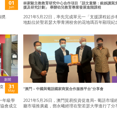
01
林家駿主教教育研究中心合作項目「語文童樂：銀娛讀寫
Jun
援及研究計劃」 舉辦幼兒教育專業發展進階課程
奬.
2021年5月22日，率先完成單元一「支援課程起步
地點位於聖若瑟大學青洲校舍的花地瑪百年顯現紀
新聞
31
立
“澳門 – 中國與葡語國家商貿合作服務平台”分享會
May
的一年級學
2021年5月26日，澳門貿易投資促進局– 葡語市場
務協會成立
廳市場推廣處，鄧永曦經理在聖若瑟大學進行了分