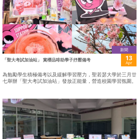
新聞
13
「聖大考試加油站」 賞櫻品啡助學子抒壓備考
Apr
為勉勵學生積極備考以及緩解學習壓力，聖若瑟大學於三月廿
七舉辦「聖大考試加油站」發放正能量，營造校園學習氛圍。