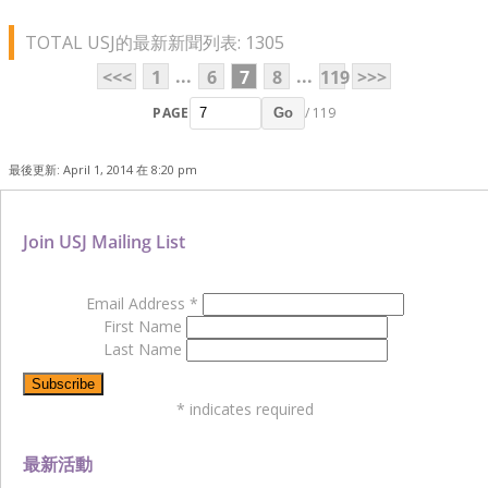
TOTAL USJ的最新新聞列表: 1305
...
...
<<<
1
6
7
8
119
>>>
PAGE
/ 119
Go
最後更新: April 1, 2014 在 8:20 pm
Join USJ Mailing List
Email Address
*
First Name
Last Name
*
indicates required
最新活動