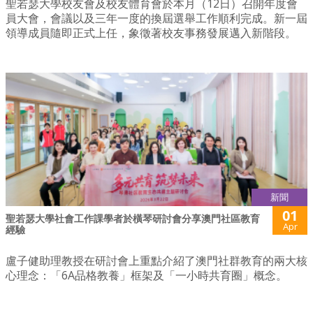
聖若瑟大學校友會及校友體育會於本月（12日）召開年度會
員大會，會議以及三年一度的換屆選舉工作順利完成。新一屆
領導成員隨即正式上任，象徵著校友事務發展邁入新階段。
新聞
01
聖若瑟大學社會工作課學者於橫琴研討會分享澳門社區教育
Apr
經驗
盧子健助理教授在研討會上重點介紹了澳門社群教育的兩大核
心理念：「6A品格教養」框架及「一小時共育圈」概念。