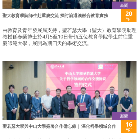
新聞
20
聖大教育學院師生赴重慶交流 探討渝港澳融合教育實務
Apr
由教育及青年發展局支持，聖若瑟大學（聖大）教育學院助理
教授孫春榮博士於4月5至10日帶領五位教育學院學生前往重
慶師範大學，展開為期四天的學術交流。
新聞
16
聖若瑟大學與中山大學簽署合作備忘錄 | 深化哲學領域合作
Apr