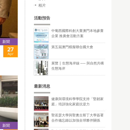
相片
活動預告
中葡西國際科創大賽澳門本地參賽
企業 推廣會活動方案
新聞
第五屆澳門模擬聯合國大會
27
Apr
展覽 | 生態海岸線 ── 與自然共構
生態海岸
最新消息
健康與環境科學學院支持「堅韌家
庭」培訓強化家庭抗逆力
聖若瑟大學與聖奧古斯丁大學簽署
合作備忘錄以加強全球夥伴關係
新聞