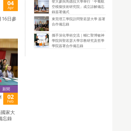
聖大參與馬德拉大學舉行「中葡航
04
空模擬技術研究院」成立諒解備忘
Apr
錄簽署儀式
16日參
東莞理工學院訪問聖若瑟大學 簽署
合作備忘錄
攜手深化學術交流｜輔仁聖博敏神
學院與聖若瑟大學宗教研究及哲學
學院簽署合作備忘錄
新聞
02
州
Feb
語國家大
備忘錄