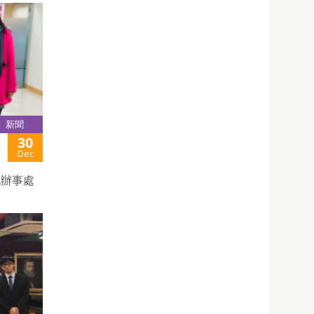
新聞
30
Dec
化辦事處