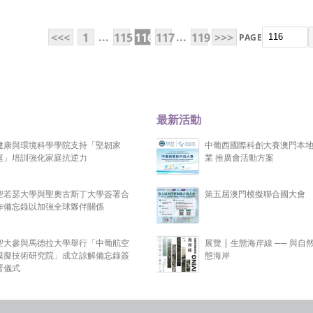
...
...
<<<
1
115
116
117
119
>>>
PAGE
最新活動
健康與環境科學學院支持「堅韌家
中葡西國際科創大賽澳門本
庭」培訓強化家庭抗逆力
業 推廣會活動方案
聖若瑟大學與聖奧古斯丁大學簽署合
第五屆澳門模擬聯合國大會
作備忘錄以加強全球夥伴關係
聖大參與馬德拉大學舉行「中葡航空
展覽 | 生態海岸線 ── 與自
模擬技術研究院」成立諒解備忘錄簽
態海岸
署儀式