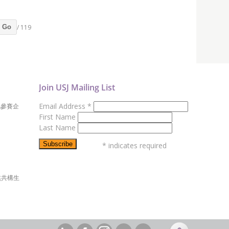
/ 119
Go
Join USJ Mailing List
Email Address
*
地參賽企
First Name
Last Name
*
indicates required
然共構生