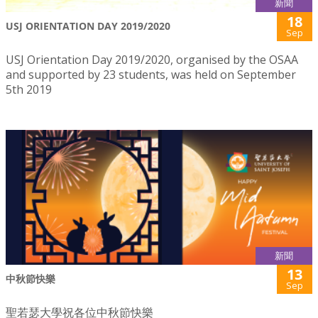
新聞
18
USJ ORIENTATION DAY 2019/2020
Sep
USJ Orientation Day 2019/2020, organised by the OSAA
and supported by 23 students, was held on September
5th 2019
新聞
13
中秋節快樂
Sep
聖若瑟大學祝各位中秋節快樂