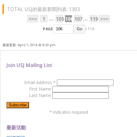
TOTAL USJ的最新新聞列表: 1303
...
...
<<<
1
105
106
107
119
>>>
PAGE
/ 119
Go
最後更新: April 1, 2014 在 8:20 pm
Join USJ Mailing List
Email Address
*
First Name
Last Name
*
indicates required
最新活動