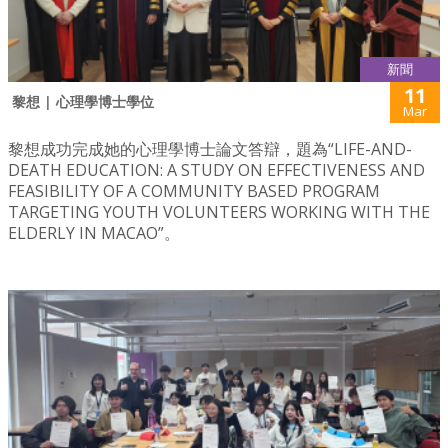
新聞
11
黎想 | 心理學博士學位
Mar
黎想成功完成她的心理學博士論文答辯，題為“LIFE-AND-
DEATH EDUCATION: A STUDY ON EFFECTIVENESS AND
FEASIBILITY OF A COMMUNITY BASED PROGRAM
TARGETING YOUTH VOLUNTEERS WORKING WITH THE
ELDERLY IN MACAO”。