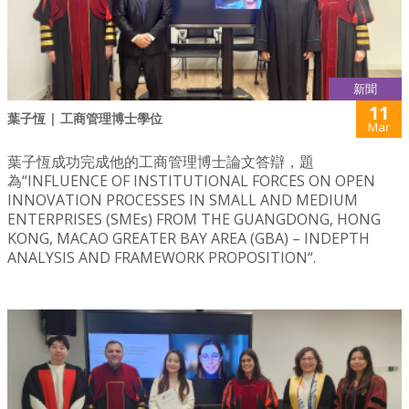
新聞
11
葉子恆 | 工商管理博士學位
Mar
葉子恆成功完成他的工商管理博士論文答辯，題
為“INFLUENCE OF INSTITUTIONAL FORCES ON OPEN
INNOVATION PROCESSES IN SMALL AND MEDIUM
ENTERPRISES (SMEs) FROM THE GUANGDONG, HONG
KONG, MACAO GREATER BAY AREA (GBA) – INDEPTH
ANALYSIS AND FRAMEWORK PROPOSITION“.