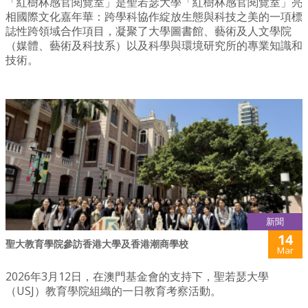
「紅樹林感官閱覽室」是聖若瑟大學「紅樹林感官閱覽室」亮
相國際文化嘉年華：跨學科協作綻放生態與科技之美的一項標
誌性跨領域合作項目，凝聚了大學圖書館、藝術及人文學院
（媒體、藝術及科技系）以及科學與環境研究所的專業知識和
技術。
新聞
14
聖大教育學院參訪香港大學及香港潮商學校
Mar
2026年3月12日，在澳門基金會的支持下，聖若瑟大學
（USJ）教育學院組織的一日教育考察活動。