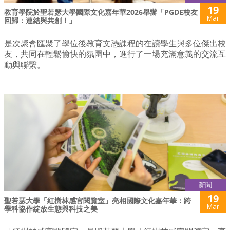
19
教育學院於聖若瑟大學國際文化嘉年華2026舉辦「PGDE校友
Mar
回歸：連結與共創！」
是次聚會匯聚了學位後教育文憑課程的在讀學生與多位傑出校
友，共同在輕鬆愉快的氛圍中，進行了一場充滿意義的交流互
動與聯繫。
新聞
19
聖若瑟大學「紅樹林感官閱覽室」亮相國際文化嘉年華：跨
Mar
學科協作綻放生態與科技之美