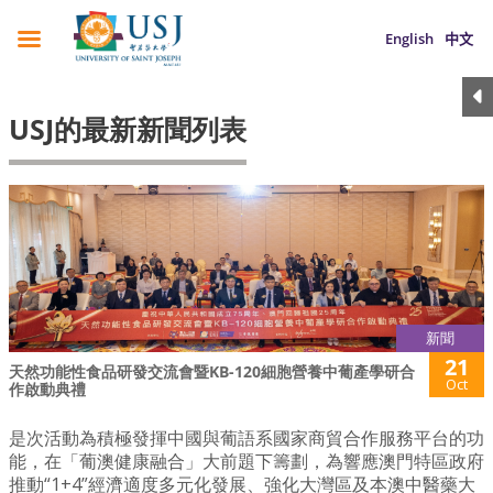
English
中文
USJ的最新新聞列表
新聞
21
天然功能性食品研發交流會暨KB-120細胞營養中葡產學研合
Oct
作啟動典禮
是次活動為積極發揮中國與葡語系國家商貿合作服務平台的功
能，在「葡澳健康融合」大前題下籌劃，為響應澳門特區政府
推動“1+4”經濟適度多元化發展、強化大灣區及本澳中醫藥大