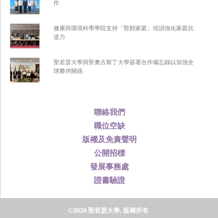
作
健康與環境科學學院支持「堅韌家庭」培訓強化家庭抗
逆力
聖若瑟大學與聖奧古斯丁大學簽署合作備忘錄以加強全
球夥伴關係
聯絡我們
職位空缺
版權及免責聲明
公開招標
發展事務處
證書驗證
©2026 聖若瑟大學, 版權所有.