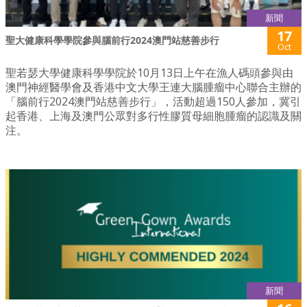
新聞
17
聖大健康科學學院參與腦前行2024澳門站慈善步行
Oct
聖若瑟大學健康科學學院於10月13日上午在漁人碼頭參與由
澳門神經醫學會及香港中文大學王連大腦腫瘤中心聯合主辦的
「腦前行2024澳門站慈善步行」，活動超過150人參加，冀引
起香港、上海及澳門公眾對多行性膠質母細胞腫瘤的認識及關
注。
新聞