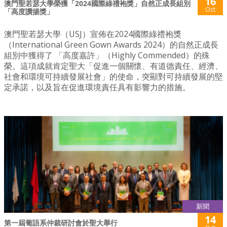
16
澳門聖若瑟大學榮獲「2024國際綠禮袍獎」自然正成長組別
Oct
「高度讚揚獎」
澳門聖若瑟大學（USJ）宣佈在2024國際綠禮袍獎
（International Green Gown Awards 2024）的自然正成長
組別中獲得了 「高度嘉許」（Highly Commended）的殊
榮。這項成就肯定聖大「促進一個關懷、有道德責任、經濟、
社會和環境可持續發展社會」的使命，突顯對可持續發展的堅
定承諾，以及旨在促進環境責任具有影響力的措施。
新聞
14
第一屆葡語系仲裁研討會於聖大舉行