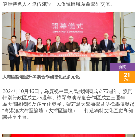
健康特色人才隊伍建設，以促進區域為產學研交流。
新聞
21
大灣區論壇提升琴澳合作國際化及多元化
Oct
2024年10月16日，為慶祝中華人民共和國成立75週年、澳門
特別行政區成立25週年、橫琴粵澳深度合作區成立三週年，
為大灣區國際及多元化發展，聖若瑟大學商學及法律學院發起
“粵港澳大灣區論壇（大灣區論壇）”，打造獨特文化互動和知
識共享平台。