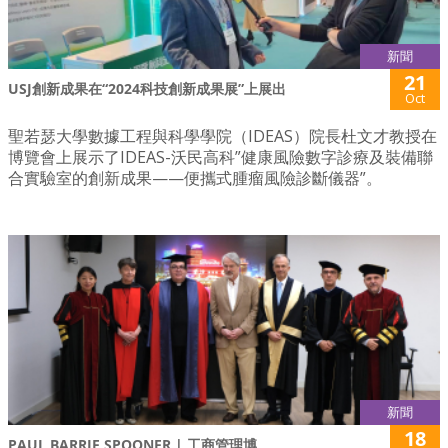
新聞
21
USJ創新成果在“2024科技創新成果展”上展出
Oct
聖若瑟大學數據工程與科學學院（IDEAS）院長杜文才教授在
博覽會上展示了IDEAS-沃民高科”健康風險數字診療及裝備聯
合實驗室的創新成果——便攜式腫瘤風險診斷儀器”。
新聞
18
PAUL BARRIE SPOONER | 工商管理博