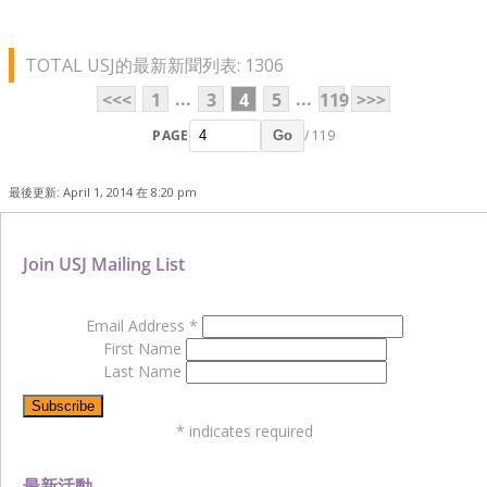
TOTAL USJ的最新新聞列表: 1306
...
...
<<<
1
3
4
5
119
>>>
PAGE
/ 119
Go
最後更新: April 1, 2014 在 8:20 pm
Join USJ Mailing List
Email Address
*
First Name
Last Name
*
indicates required
最新活動