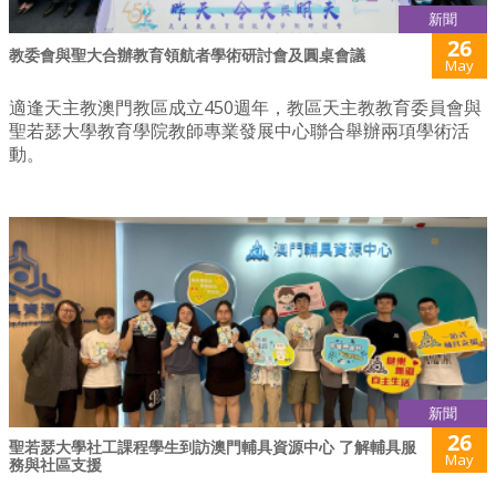
新聞
26
教委會與聖大合辦教育領航者學術研討會及圓桌會議
May
適逢天主教澳門教區成立450週年，教區天主教教育委員會與
聖若瑟大學教育學院教師專業發展中心聯合舉辦兩項學術活
動。
新聞
26
聖若瑟大學社工課程學生到訪澳門輔具資源中心 了解輔具服
May
務與社區支援