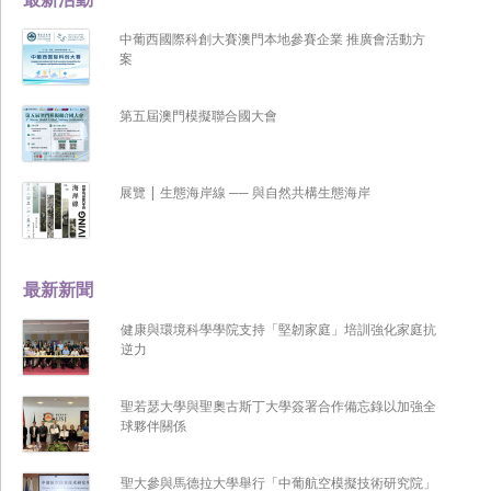
中葡西國際科創大賽澳門本地參賽企業 推廣會活動方
案
第五屆澳門模擬聯合國大會
展覽 | 生態海岸線 ── 與自然共構生態海岸
最新新聞
健康與環境科學學院支持「堅韌家庭」培訓強化家庭抗
逆力
聖若瑟大學與聖奧古斯丁大學簽署合作備忘錄以加強全
球夥伴關係
聖大參與馬德拉大學舉行「中葡航空模擬技術研究院」