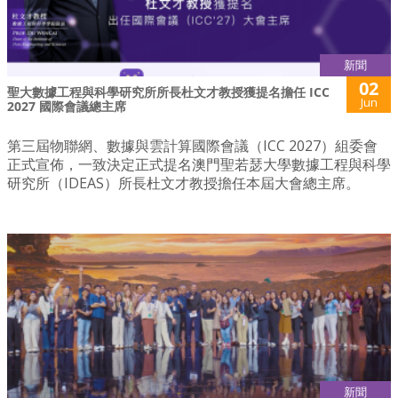
新聞
02
聖大數據工程與科學研究所所長杜文才教授獲提名擔任 ICC
Jun
2027 國際會議總主席
第三屆物聯網、數據與雲計算國際會議（ICC 2027）組委會
正式宣佈，一致決定正式提名澳門聖若瑟大學數據工程與科學
研究所（IDEAS）所長杜文才教授擔任本屆大會總主席。
新聞