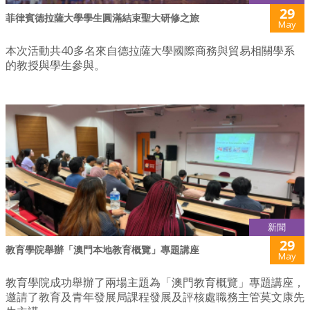
29
菲律賓德拉薩大學學生圓滿結束聖大研修之旅
May
本次活動共40多名來自德拉薩大學國際商務與貿易相關學系
的教授與學生參與。
新聞
29
教育學院舉辦「澳門本地教育概覽」專題講座
May
教育學院成功舉辦了兩場主題為「澳門教育概覽」專題講座，
邀請了教育及青年發展局課程發展及評核處職務主管莫文康先