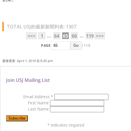
TOTAL USJ的最新新聞列表: 1307
...
...
<<<
1
64
65
66
119
>>>
PAGE
/ 119
Go
最後更新: April 1, 2014 在 8:20 pm
Join USJ Mailing List
Email Address
*
First Name
Last Name
*
indicates required