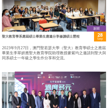
新聞
28
聖大教育學系應屆碩士畢業生應邀分享修讀碩士歷程
Sep
2023年9月27日，澳門聖若瑟大學（聖大）教育學碩士之應屆
畢業生李翠妍應聖大教育學院助理教授麥紫均之邀請到聖大與
同系碩士一年級之學生作分享和交流。