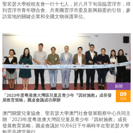
聖若瑟大學校校友會一行十七人，於八月下旬蒞臨雲浮市，得
到雲浮巿青年聯合會、共青團雲浮市委及新興縣委的引領，參
訪當地的關鍵企業和全國文物保護單位。
新聞
09
「2023年度粵港澳大灣區兒童及青少年『因材施教』成長發
Oct
展教育策略」圓桌會議成功舉辦
澳門關愛兒童協會、聖若瑟大學澳門社會發展觀察中心共同主
辦「2023年度粵港澳大灣區兒童及青少年『因材施教』成長
發展教育策略」圓桌會議於10月6日下午兩時半在聖若瑟大學
鮑思高禮堂舉行。