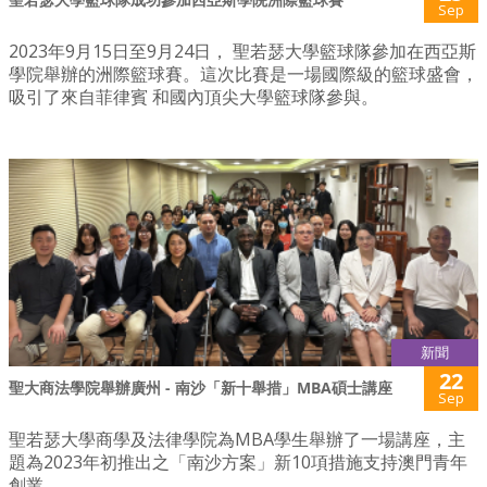
Sep
2023年9月15日至9月24日， 聖若瑟大學籃球隊參加在西亞斯
學院舉辦的洲際籃球賽。這次比賽是一場國際級的籃球盛會，
吸引了來自菲律賓 和國內頂尖大學籃球隊參與。
新聞
22
聖大商法學院舉辦廣州 - 南沙「新十舉措」MBA碩士講座
Sep
聖若瑟大學商學及法律學院為MBA學生舉辦了一場講座，主
題為2023年初推出之「南沙方案」新10項措施支持澳門青年
創業。