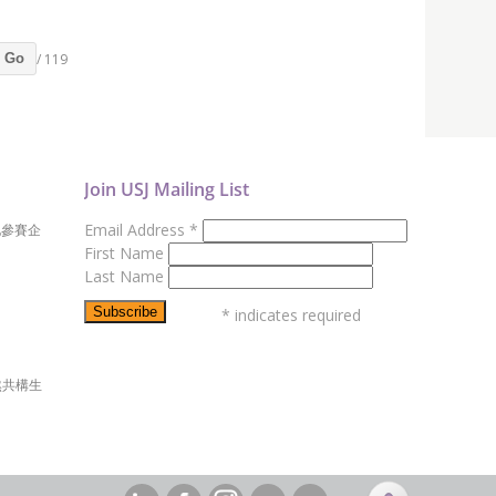
/ 119
Go
Join USJ Mailing List
Email Address
*
地參賽企
First Name
Last Name
*
indicates required
然共構生