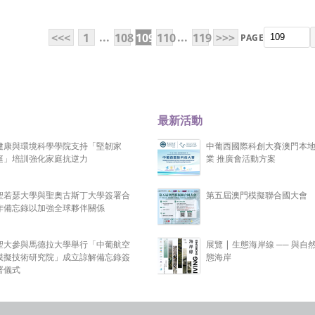
...
...
<<<
1
108
109
110
119
>>>
PAGE
最新活動
健康與環境科學學院支持「堅韌家
中葡西國際科創大賽澳門本
庭」培訓強化家庭抗逆力
業 推廣會活動方案
聖若瑟大學與聖奧古斯丁大學簽署合
第五屆澳門模擬聯合國大會
作備忘錄以加強全球夥伴關係
聖大參與馬德拉大學舉行「中葡航空
展覽 | 生態海岸線 ── 與自
模擬技術研究院」成立諒解備忘錄簽
態海岸
署儀式