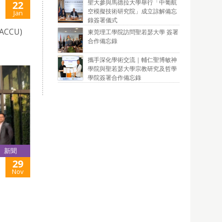
聖大參與馬德拉大學舉行「中葡航
22
空模擬技術研究院」成立諒解備忘
Jan
錄簽署儀式
CCU)
東莞理工學院訪問聖若瑟大學 簽署
合作備忘錄
攜手深化學術交流｜輔仁聖博敏神
學院與聖若瑟大學宗教研究及哲學
學院簽署合作備忘錄
新聞
29
Nov