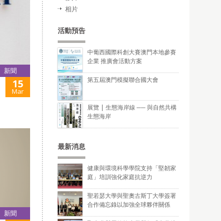
相片
活動預告
中葡西國際科創大賽澳門本地參賽
企業 推廣會活動方案
新聞
第五屆澳門模擬聯合國大會
15
Mar
展覽 | 生態海岸線 ── 與自然共構
生態海岸
最新消息
健康與環境科學學院支持「堅韌家
庭」培訓強化家庭抗逆力
聖若瑟大學與聖奧古斯丁大學簽署
合作備忘錄以加強全球夥伴關係
新聞