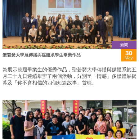
新聞
30
聖若瑟大學展傳播與媒體系學生畢業作品
May
為展示應屆畢業生的優秀作品，聖若瑟大學傳播與媒體系於五
月二十九日連續舉辦了兩個活動，分別昰「情感」多媒體展揭
幕及「你不會相信的四個短篇故事」首映。