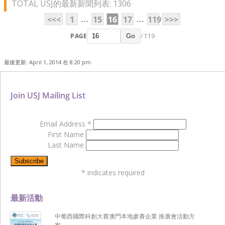
TOTAL USJ的最新新聞列表: 1306
...
...
<<<
1
15
16
17
119
>>>
PAGE
/ 119
Go
最後更新: April 1, 2014 在 8:20 pm
Join USJ Mailing List
Email Address
*
First Name
Last Name
*
indicates required
最新活動
中葡西國際科創大賽澳門本地參賽企業 推廣會活動方