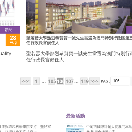
新聞
28
聖若瑟大學熱烈恭賀賀一誠先生當選為澳門特別行政區第
Aug
任行政長官候任人
ality
聖若瑟大學熱烈恭賀賀一誠先生當選為澳門特別行
任行政長官候任人
...
...
<<<
1
105
106
107
119
>>>
PAGE
最新活動
健康與環境科學學院支持「堅韌家
中葡西國際科創大賽澳門本
庭」培訓強化家庭抗逆力
業 推廣會活動方案