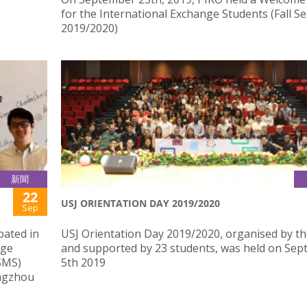
for the International Exchange Students (Fall S
2019/2020)
新聞
22
USJ ORIENTATION DAY 2019/2020
Sep
pated in
USJ Orientation Day 2019/2020, organised by t
dge
and supported by 23 students, was held on Se
SMS)
5th 2019
ngzhou