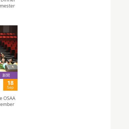
emester
新聞
18
Sep
he OSAA
ptember