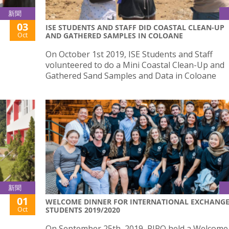
新聞
03
ISE STUDENTS AND STAFF DID COASTAL CLEAN-UP
Oct
AND GATHERED SAMPLES IN COLOANE
On October 1st 2019, ISE Students and Staff
volunteered to do a Mini Coastal Clean-Up and
Gathered Sand Samples and Data in Coloane
新聞
01
WELCOME DINNER FOR INTERNATIONAL EXCHANG
Oct
STUDENTS 2019/2020
On September 25th, 2019, PIRO held a Welcome