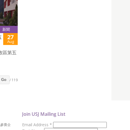
新聞
27
五
Aug
政區第五
/ 119
Go
Join USJ Mailing List
Email Address
*
地參賽企