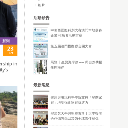
相片
活動預告
中葡西國際科創大賽澳門本地參賽
企業 推廣會活動方案
新聞
第五屆澳門模擬聯合國大會
23
Oct
展覽 | 生態海岸線 ── 與自然共構
rship in
生態海岸
ty’s
最新消息
健康與環境科學學院支持「堅韌家
庭」培訓強化家庭抗逆力
聖若瑟大學與聖奧古斯丁大學簽署
合作備忘錄以加強全球夥伴關係