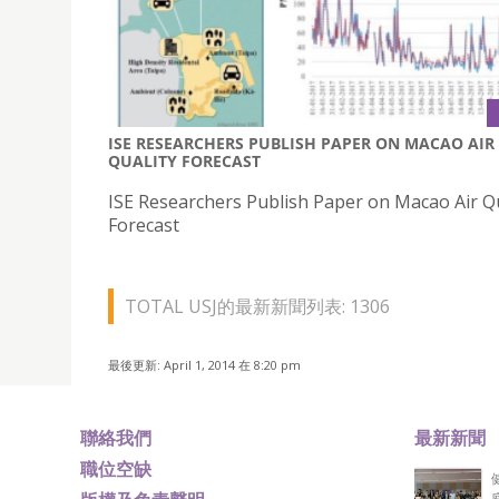
ISE RESEARCHERS PUBLISH PAPER ON MACAO AIR
QUALITY FORECAST
ISE Researchers Publish Paper on Macao Air Qu
Forecast
TOTAL USJ的最新新聞列表: 1306
最後更新: April 1, 2014 在 8:20 pm
聯絡我們
最新新聞
職位空缺