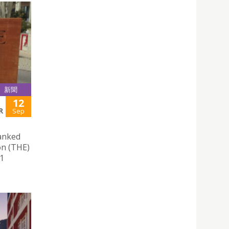
新聞
12
R
Sep
anked
on (THE)
11