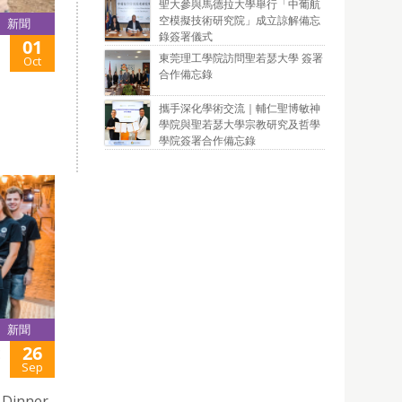
聖大參與馬德拉大學舉行「中葡航
空模擬技術研究院」成立諒解備忘
新聞
錄簽署儀式
01
東莞理工學院訪問聖若瑟大學 簽署
Oct
合作備忘錄
攜手深化學術交流｜輔仁聖博敏神
學院與聖若瑟大學宗教研究及哲學
學院簽署合作備忘錄
新聞
26
E
Sep
 Dinner