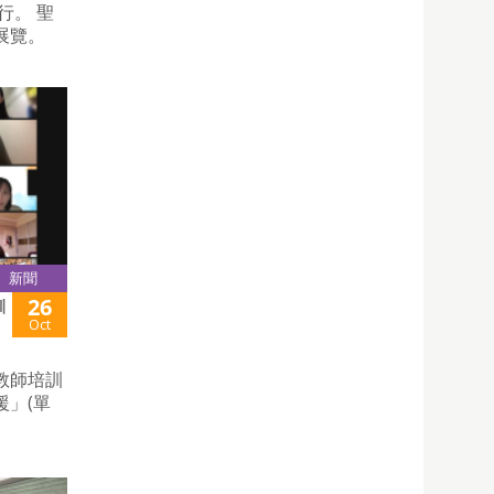
行。 聖
展覽。
新聞
26
訓
Oct
教師培訓
」(單