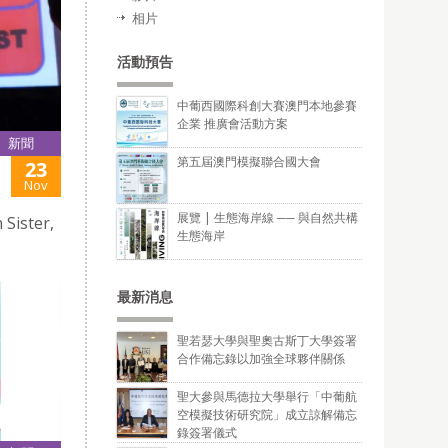
相片
活動預告
中葡西國際科創大賽澳門本地參賽
企業 推廣會活動方案
新聞
第五屆澳門模擬聯合國大會
23
Nov
展覽 | 生態海岸線 ── 與自然共構
Sister,
生態海岸
最新消息
聖若瑟大學與聖奧古斯丁大學簽署
合作備忘錄以加強全球夥伴關係
聖大參與馬德拉大學舉行「中葡航
空模擬技術研究院」成立諒解備忘
錄簽署儀式