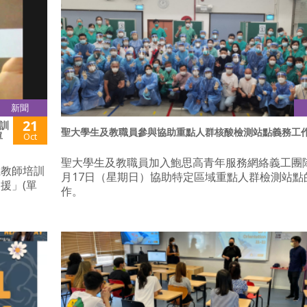
新聞
21
訓
聖大學生及教職員參與協助重點人群核酸檢測站點義務工
單
Oct
聖大學生及教職員加入鮑思高青年服務網絡義工團隊
上教師培訓
月17日（星期日）協助特定區域重點人群檢測站點
援」(單
作。