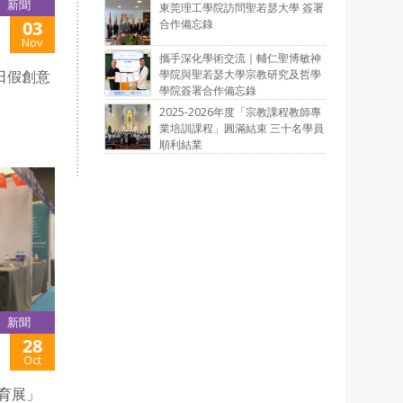
新聞
東莞理工學院訪問聖若瑟大學 簽署
合作備忘錄
03
Nov
攜手深化學術交流｜輔仁聖博敏神
學院與聖若瑟大學宗教研究及哲學
27日假創意
學院簽署合作備忘錄
2025-2026年度「宗教課程教師專
業培訓課程」圓滿結束 三十名學員
順利結業
新聞
28
Oct
教育展」