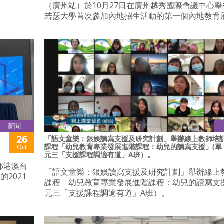
（廣州站）於10月27日在廣州越秀國際會議中心舉
若瑟大學首次參加內地招生活動的第一個內地教育
新聞
26
「語文童樂：銀娛讀寫支援及研究計劃」舉辦線上教師培
課程「幼兒教育專業發展進階課程：幼兒的讀寫支援」(單
Oct
元三「支援課程調適有道」A班）。
部港澳台
「語文童樂：銀娛讀寫支援及研究計劃」舉辦線上
2021
課程「幼兒教育專業發展進階課程：幼兒的讀寫支援
元三「支援課程調適有道」A班）。