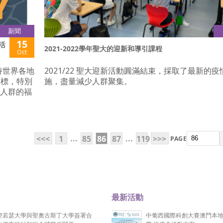
新聞
15
活
2021-2022學年聖大的迎新和導引課程
Oct
持世界各地
2021/22 聖大迎新活動圓滿結束，採取了最新的
目標，特別
施，盡量減少人群聚集。
段人群的福
...
...
<<<
1
85
86
87
119
>>>
PAGE
最新活動
聖若瑟大學與聖奧古斯丁大學簽署合
中葡西國際科創大賽澳門本