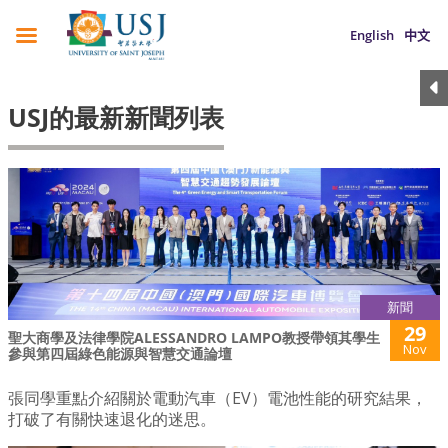
English
中文
USJ的最新新聞列表
新聞
29
聖大商學及法律學院ALESSANDRO LAMPO教授帶領其學生
Nov
參與第四屆綠色能源與智慧交通論壇
張同學重點介紹關於電動汽車（EV）電池性能的研究結果，
打破了有關快速退化的迷思。