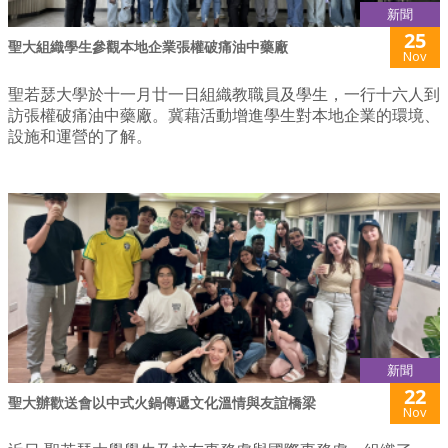
新聞
25
聖大組織學生參觀本地企業張權破痛油中藥廠
Nov
聖若瑟大學於十一月廿一日組織教職員及學生，一行十六人到
訪張權破痛油中藥廠。冀藉活動增進學生對本地企業的環境、
設施和運營的了解。
新聞
22
聖大辦歡送會以中式火鍋傳遞文化溫情與友誼橋梁
Nov