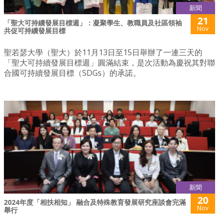
新聞
21
「聖大可持續發展目標週」：凝聚學生、教職員及社區領袖
Nov
共促可持續發展目標
聖若瑟大學（聖大）於11月13日至15日舉辦了一連三天的
「聖大可持續發展目標週」圓滿結束，是次活動為慶祝其對聯
合國可持續發展目標（SDGs）的承諾。
新聞
20
2024年度「相扶相知」 融合及特殊教育發展研究座談會完滿
Nov
舉行