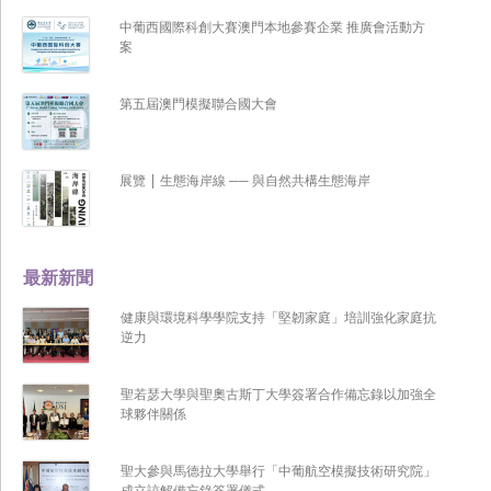
中葡西國際科創大賽澳門本地參賽企業 推廣會活動方
案
第五屆澳門模擬聯合國大會
展覽 | 生態海岸線 ── 與自然共構生態海岸
最新新聞
健康與環境科學學院支持「堅韌家庭」培訓強化家庭抗
逆力
聖若瑟大學與聖奧古斯丁大學簽署合作備忘錄以加強全
球夥伴關係
聖大參與馬德拉大學舉行「中葡航空模擬技術研究院」
成立諒解備忘錄簽署儀式