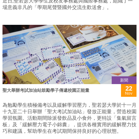
近日,聖若瑟大學學生及校友事務處與國際事務處，組織了一
場意義非凡的「學期尾聲暨國外交流生歡送會」。
新聞
22
聖大舉辦考試加油站鼓勵學子傳遞校園正能量
Nov
為勉勵學生積極備考以及緩解學習壓力，聖若瑟大學於十一月
十九至二十日舉辦「聖大考試加油站」發放正能量，營造校園
學習氛圍。活動期間除派發飲品及小食外，更特設「集氣留言
板」及「緩解壓力電子小錦囊」，提供各種實用的緩解壓力技
巧和建議，幫助學生在考試期間保持良好的心理狀態。