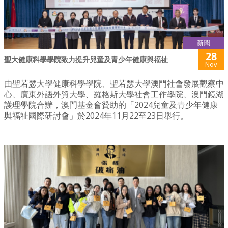
新聞
28
聖大健康科學學院致力提升兒童及青少年健康與福祉
Nov
由聖若瑟大學健康科學學院、聖若瑟大學澳門社會發展觀察中
心、廣東外語外貿大學、羅格斯大學社會工作學院、澳門鏡湖
護理學院合辦，澳門基金會贊助的「2024兒童及青少年健康
與福祉國際研討會」於2024年11月22至23日舉行。