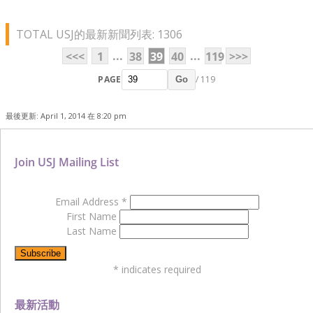
TOTAL USJ的最新新聞列表: 1306
...
...
<<<
1
38
39
40
119
>>>
PAGE
/ 119
Go
最後更新: April 1, 2014 在 8:20 pm
Join USJ Mailing List
Email Address
*
First Name
Last Name
*
indicates required
最新活動