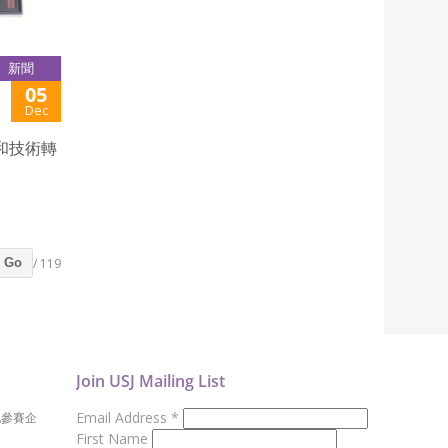
新聞
05
Dec
和技術轉
/ 119
Go
Join USJ Mailing List
Email Address
*
地參賽企
First Name