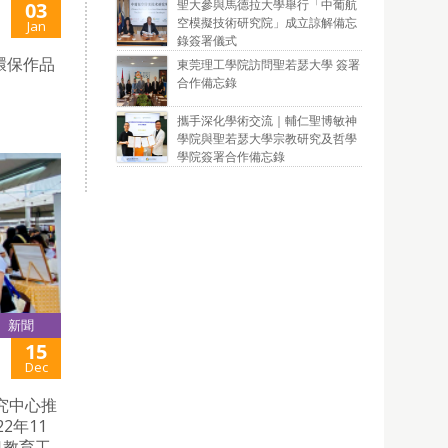
聖大參與馬德拉大學舉行「中葡航
03
空模擬技術研究院」成立諒解備忘
Jan
錄簽署儀式
環保作品
東莞理工學院訪問聖若瑟大學 簽署
合作備忘錄
攜手深化學術交流｜輔仁聖博敏神
學院與聖若瑟大學宗教研究及哲學
學院簽署合作備忘錄
新聞
15
Dec
究中心推
2年11
兒教育工