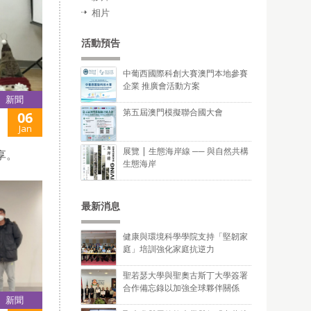
相片
活動預告
中葡西國際科創大賽澳門本地參賽
企業 推廣會活動方案
新聞
第五屆澳門模擬聯合國大會
06
Jan
展覽 | 生態海岸線 ── 與自然共構
享。
生態海岸
最新消息
健康與環境科學學院支持「堅韌家
庭」培訓強化家庭抗逆力
聖若瑟大學與聖奧古斯丁大學簽署
合作備忘錄以加強全球夥伴關係
新聞