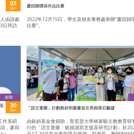
03
慶回歸環保作品比賽
Jan
六人由該處
2022年12月15日，學生及校友事務處舉辦”慶回歸
13日拜訪
比賽”。
新聞
30
流
「語文童樂」計劃教材和叢書首次亮相塔石藝墟
Dec
會工作系碩
由銀娯基金會捐助，聖若瑟大學林家駿主教教育研
邀請，參與
行的「語文童樂：銀娛讀寫支援及研究計劃」於202
上）。
月17-20日首次參與塔石藝墟，與家長、教師和幼