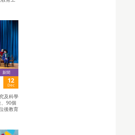
新聞
12
Dec
研究及科學
、90個
學位後教育