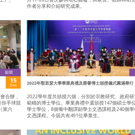
作者分享和介紹研究成果。
新聞
15
2022年聖若瑟大學畢業典禮及榮譽博士頒授儀式圓滿舉行
Dec
協會合辦，
2022學年度共頒授六個，分別於宗教研究、政府
迷你手球競
範疇的博士學位。畢業典禮中還頒授147個碩士學位
（第六
學士學位，8個葡中翻譯副學士文憑課程及240個
文憑課程。今屆共有491位畢業生。