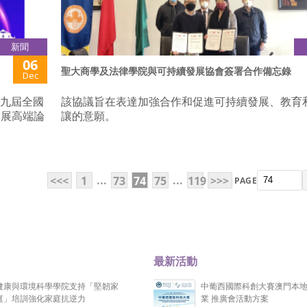
新聞
06
聖大商學及法律學院與可持續發展協會簽署合作備忘錄
Dec
第九屆全國
該協議旨在表達加強合作和促進可持續發展、教育
發展高端論
讓的意願。
...
...
<<<
1
73
74
75
119
>>>
PAGE
最新活動
健康與環境科學學院支持「堅韌家
中葡西國際科創大賽澳門本
庭」培訓強化家庭抗逆力
業 推廣會活動方案