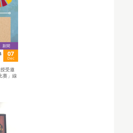
新聞
07
舉
Dec
教授受邀
比賽」線