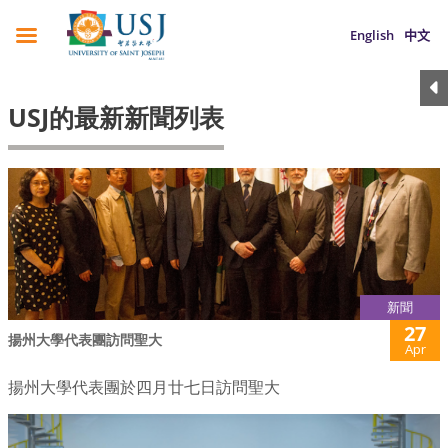
English
中文
USJ的最新新聞列表
新聞
27
揚州大學代表團訪問聖大
Apr
揚州大學代表團於四月廿七日訪問聖大