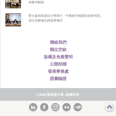
球夥伴關係
聖大參與馬德拉大學舉行「中葡航空模擬技術研究院」
成立諒解備忘錄簽署儀式
聯絡我們
職位空缺
版權及免責聲明
公開招標
發展事務處
證書驗證
©2026 聖若瑟大學, 版權所有.