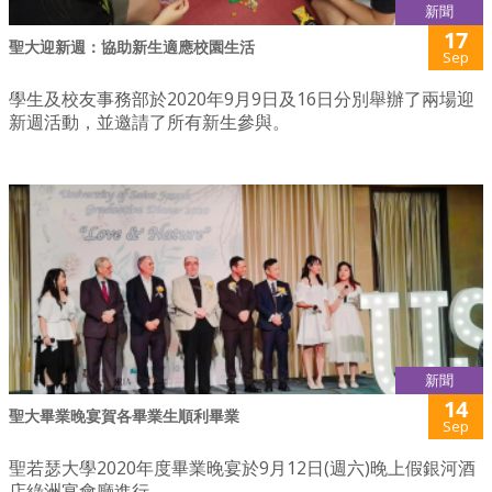
新聞
17
聖大迎新週：協助新生適應校園生活
Sep
學生及校友事務部於2020年9月9日及16日分別舉辦了兩場迎
新週活動，並邀請了所有新生參與。
新聞
14
聖大畢業晚宴賀各畢業生順利畢業
Sep
聖若瑟大學2020年度畢業晚宴於9月12日(週六)晚上假銀河酒
店綠洲宴會廳進行。