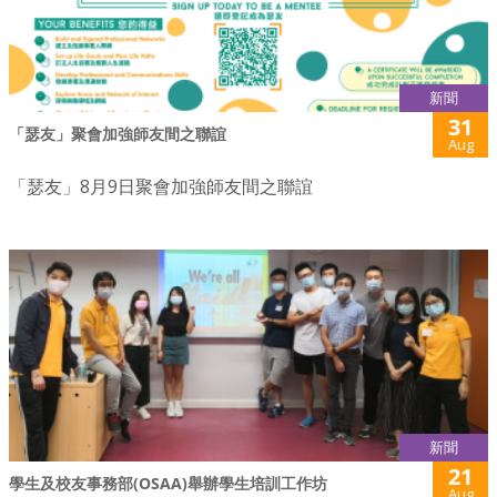
新聞
31
「瑟友」聚會加強師友間之聯誼
Aug
「瑟友」8月9日聚會加強師友間之聯誼
新聞
21
學生及校友事務部(OSAA)舉辦學生培訓工作坊
Aug