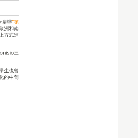
合舉辦
“第
歐洲和南
線上方式進
ísio三
學生也曾
化的中葡