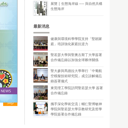
展覽 | 生態海岸線 ── 與自然共構
生態海岸
最新消息
健康與環境科學學院支持「堅韌家
庭」培訓強化家庭抗逆力
聖若瑟大學與聖奧古斯丁大學簽署
合作備忘錄以加強全球夥伴關係
聖大參與馬德拉大學舉行「中葡航
空模擬技術研究院」成立諒解備忘
錄簽署儀式
東莞理工學院訪問聖若瑟大學 簽署
NEWS
合作備忘錄
24
Sep
攜手深化學術交流｜輔仁聖博敏神
學院與聖若瑟大學宗教研究及哲學
學院簽署合作備忘錄