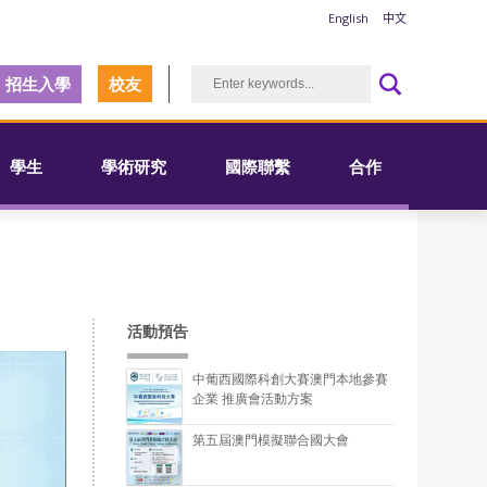
English
中文
招生入學
校友
學生
學術研究
國際聯繫
合作
活動預告
中葡西國際科創大賽澳門本地參賽
企業 推廣會活動方案
第五屆澳門模擬聯合國大會