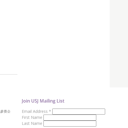
Join USJ Mailing List
Email Address
*
地參賽企
First Name
Last Name