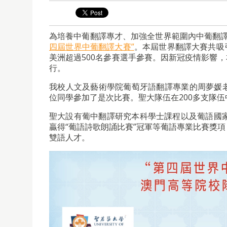
為培養中葡翻譯專才、加強全世界範圍內中葡翻
四屆世界中葡翻譯大賽”
。本屆世界翻譯大賽共吸
美洲超過500名參賽選手參賽。因新冠疫情影響，
行。
我校人文及藝術學院葡萄牙語翻譯專業的周夢媛老師，帶領我
位同學參加了是次比賽。聖大隊伍在200多支隊伍
聖大設有葡中翻譯研究本科學士課程以及葡語國
贏得“葡語詩歌朗誦比賽”冠軍等葡語專業比賽獎
雙語人才。