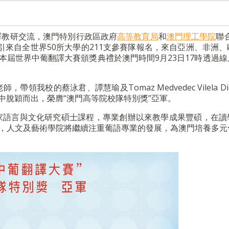
譯教研交流，澳門特別行政區政府
高等教育局
和
澳門理工學院
聯
引來自全世界50所大學的211支參賽隊報名，來自亞洲、非洲、
本屆世界中葡翻譯大賽頒獎典禮於澳門時間9月23日17時透過
校的蔡泳君、譚慧瑜及Tomaz Medvedec Vilela Dion
中脫穎而出，榮膺“澳門高等院校隊特別獎”亞軍。
家語言與文化研究碩士課程，專業創辦以來教學成果豐碩，在讀
項，人文及藝術學院將繼續注重葡語專業的發展，為澳門培養多元