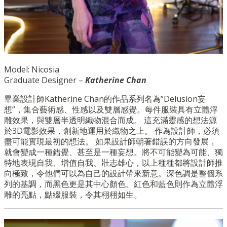
Model: Nicosia
Graduate Designer –
Katherine Chan
畢業設計師Katherine Chan的作品系列名為”Delusion妄
想”，集合藝術感、性感以及雙層感覺。每件服裝具有立體浮
雕效果，與雙層半透明織物混合而成。 這充滿靈感的想法源
於3D電影效果，創新地運用於織物之上。 作為設計師，必須
盡可能實現最初的想法。 如果設計師朝著錯誤的方向發展，
就會變成一種錯覺、甚至是一種妄想。將不可能變為可能、獨
特地表現自我、增值自我、壯志雄心，以上種種都將設計師推
向極致，令他們可以為自己的設計帶來新意。深色調是整個系
列的基調，而黑色更是其中心顏色。紅色和藍色則作為立體浮
雕的亮點，點綴服裝，令其栩栩如生。