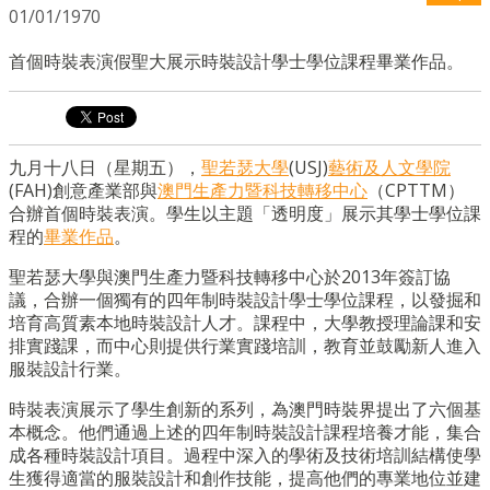
01/01/1970
首個時裝表演假聖大展示時裝設計學士學位課程畢業作品。
九月十八日（星期五），
聖若瑟大學
(USJ)
藝術及人文學院
(FAH)
創意產業部與
澳門生產力暨科技轉移中心
（
CPTTM
）
合辦首個時裝表演。學生以主題「透明度」展示其學士學位課
程的
畢業作品
。
聖若瑟大學與澳門生產力暨科技轉移中心於
2013
年簽訂協
議，合辦一個獨有的四年制時裝設計學士學位課程，以發掘和
培育高質素本地時裝設計人才。課程中，大學教授理論課和安
排實踐課，而中心則提供行業實踐培訓，教育並鼓勵新人進入
服裝設計行業。
時裝表演展示了學生創新的系列，為澳門時裝界提出了六個基
本概念。他們通過上述的四年制時裝設計課程培養才能，集合
成各種時裝設計項目。
過程中
深入的學術及技術培訓結構使學
生獲得適當的服裝設計和創作技能，提高他們的專業地位並建