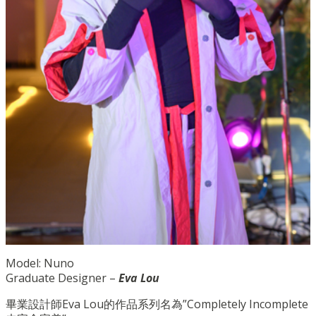
Model: Nuno
Graduate Designer –
Eva Lou
畢業設計師Eva Lou的作品系列名為”Completely Incomplete