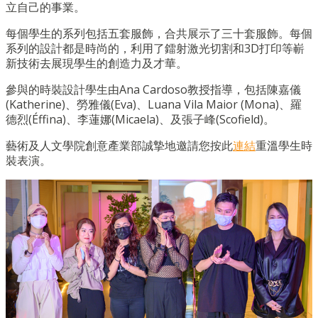
立自己的事業。
每個學生的系列包括五套服飾，合共展示了三十套服飾。每個
系列的設計都是時尚的，利用了鐳射激光切割和
3D
打印等嶄
新技術去展現學生的創造力及才華。
參與的時裝設計學生由Ana Cardoso教授指導，包括陳嘉儀
(Katherine)、勞雅儀(Eva)、Luana Vila Maior (Mona)、羅
德烈(Éffina)、李蓮娜(Micaela)、及張子峰(Scofield)。
藝術及人文學院
創意產業部
誠摯地邀請您按此
連結
重溫學生時
裝表演。