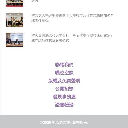
逆力
聖若瑟大學與聖奧古斯丁大學簽署合作備忘錄以加強全
球夥伴關係
聖大參與馬德拉大學舉行「中葡航空模擬技術研究院」
成立諒解備忘錄簽署儀式
聯絡我們
職位空缺
版權及免責聲明
公開招標
發展事務處
證書驗證
©2026 聖若瑟大學, 版權所有.