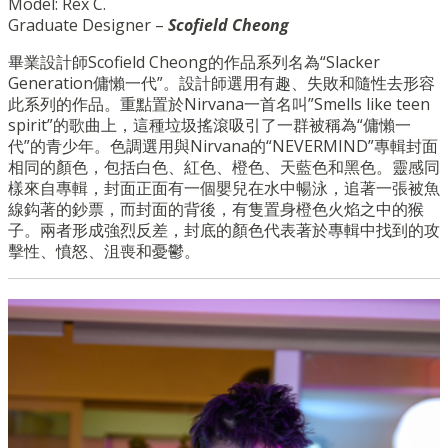
Model: Rex C.
Graduate Designer –
Scofield Cheong
畢業設計師Scofield Cheong的作品系列名為“Slacker
Generation傭懶一代”。設計師選用有趣、失敗和隨性去形容
此系列的作品。重點置於Nirvana一首名叫”Smells like teen
spirit”的歌曲上，這種垃圾搖滾吸引了一群被稱為“傭懶一
代”的青少年。色調選用與Nirvana的“NEVERMIND”專輯封面
相同的顏色，包括白色、紅色、橙色、天藍色和黑色。靈感同
樣來自專輯，封面正面有一個嬰兒在水中暢泳，追著一張被魚
線鈎著的鈔票，而封面的背後，有隻置身橙色火焰之中的猴
子。兩者形成強烈反差，封底的顏色代表著於專輯中找到的攻
擊性、憤怒、沮喪和憂鬱。