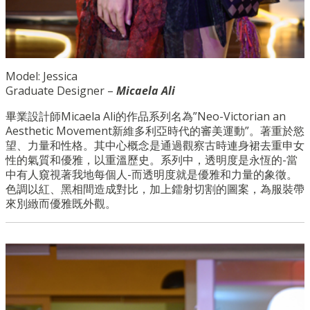
Model: Jessica
Graduate Designer –
Micaela Ali
畢業設計師Micaela Ali的作品系列名為”Neo-Victorian an
Aesthetic Movement新維多利亞時代的審美運動”。著重於慾
望、力量和性格。其中心概念是通過觀察古時連身裙去重申女
性的氣質和優雅，以重溫歷史。系列中，透明度是永恆的-當
中有人窺視著我地每個人-而透明度就是優雅和力量的象徵。
色調以紅、黑相間造成對比，加上鐳射切割的圖案，為服裝帶
來別緻而優雅既外觀。