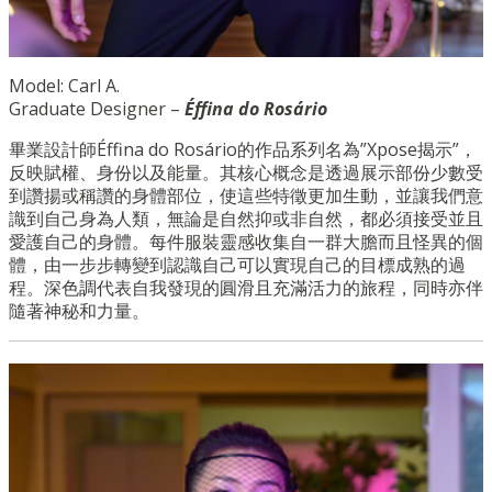
Model: Carl A.
Graduate Designer –
Éffina do Rosário
畢業設計師Éffina do Rosário的作品系列名為”Xpose揭示”，
反映賦權、身份以及能量。其核心概念是透過展示部份少數受
到讚揚或稱讚的身體部位，使這些特徵更加生動，並讓我們意
識到自己身為人類，無論是自然抑或非自然，都必須接受並且
愛護自己的身體。每件服裝靈感收集自一群大膽而且怪異的個
體，由一步步轉變到認識自己可以實現自己的目標成熟的過
程。深色調代表自我發現的圓滑且充滿活力的旅程，同時亦伴
隨著神秘和力量。