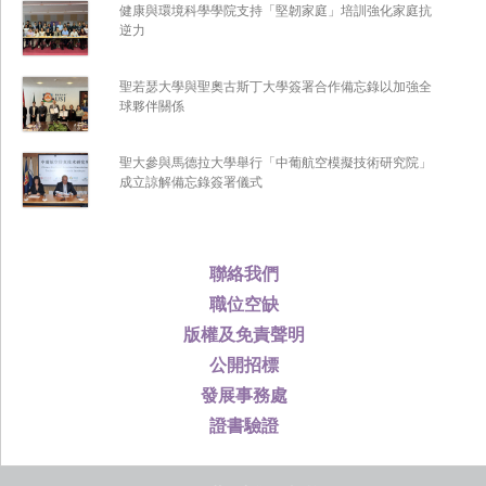
健康與環境科學學院支持「堅韌家庭」培訓強化家庭抗
逆力
聖若瑟大學與聖奧古斯丁大學簽署合作備忘錄以加強全
球夥伴關係
聖大參與馬德拉大學舉行「中葡航空模擬技術研究院」
成立諒解備忘錄簽署儀式
聯絡我們
職位空缺
版權及免責聲明
公開招標
發展事務處
證書驗證