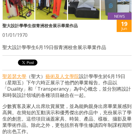
NEWS
19
聖大設計學學生假青洲校舍展示畢業作品
Jun
01/01/1970
聖大設計學學生6月19日假青洲校舍展示畢業作品
聖若瑟大學
（聖大）
藝術及人文學院
設計學學生於6月19日
（星期五）下午六時正展示了他們的畢業報告。作品以
「Duality」和「Transperancy」為中心概念，並分別將設計
和時裝設計領域的各種項目融合在一起。
少數賓客及家人出席欣賞展覽，並為能夠親身出席畢業展感到
高興。在簡短的互動演示和優秀傑出的作品中，充份展示了學
生的創意。這些項目涵蓋家具、時裝、產品、樣板、攝影及畢
業學術作品。除此之外，更包括所有學生修讀四年制課程期間
的出色工作。