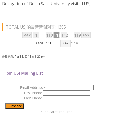
Delegation of De La Salle University visited USJ
TOTAL USJ的最新新聞列表: 1305
...
...
<<<
1
110
111
112
119
>>>
PAGE
/ 119
Go
最後更新: April 1, 2014 在 8:20 pm
Join USJ Mailing List
Email Address
*
First Name
Last Name
*
indicates required