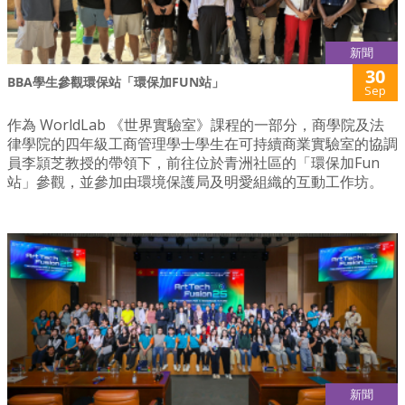
新聞
30
BBA學生參觀環保站「環保加FUN站」
Sep
作為 WorldLab 《世界實驗室》課程的一部分，商學院及法
律學院的四年級工商管理學士學生在可持續商業實驗室的協調
員李頴芝教授的帶領下，前往位於青洲社區的「環保加Fun
站」參觀，並參加由環境保護局及明愛組織的互動工作坊。
新聞