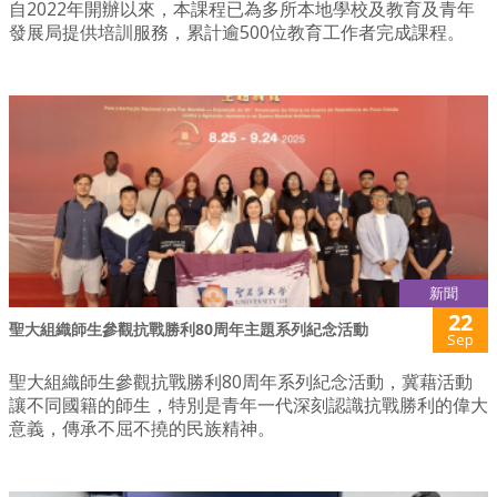
自2022年開辦以來，本課程已為多所本地學校及教育及青年
發展局提供培訓服務，累計逾500位教育工作者完成課程。
新聞
22
聖大組織師生參觀抗戰勝利80周年主題系列紀念活動
Sep
聖大組織師生參觀抗戰勝利80周年系列紀念活動，冀藉活動
讓不同國籍的師生，特別是青年一代深刻認識抗戰勝利的偉大
意義，傳承不屈不撓的民族精神。