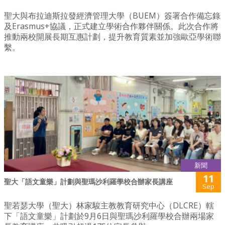
聖大與布拉迪斯拉發經濟管理大學（BUEM）簽署合作備忘錄
及Erasmus+協議，正式建立學術合作夥伴關係。此次合作將
推動兩校開展長期互惠計劃，提升教育質素並加強歐亞學術聯
繫。
新聞
11
聖大「語文童樂」計劃與聖瑪沙利羅學校合辦家長講座
Sep
聖若瑟大學（聖大）林家駿主教教育研究中心（DLCRE）轄
下「語文童樂」計劃於9月6日與聖瑪沙利羅學校合辦兩場家