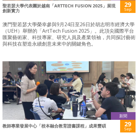
29
聖若瑟大學代表團於越南「ARTTECH FUSION 2025」展現
Sep
創新實力
澳門聖若瑟大學榮幸參與9月24日至26日於胡志明市經濟大學
（UEH）舉辦的「ArtTech Fusion 2025」。此頂尖國際平台
匯聚藝術家、科技專家、研究人員及產業領袖，共同探討藝術
與科技在塑造永續創意未來中的關鍵角色。
新聞
29
教師專業發展中心「校本融合教育證書課程」成果豐碩
Sep