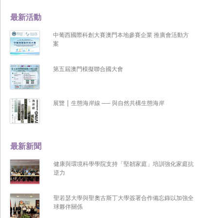
最新活動
中葡西國際科創大賽澳門本地參賽企業 推廣會活動方
案
第五屆澳門模擬聯合國大會
展覽 | 生態海岸線 ── 與自然共構生態海岸
最新新聞
健康與環境科學學院支持「堅韌家庭」培訓強化家庭抗
逆力
聖若瑟大學與聖奧古斯丁大學簽署合作備忘錄以加強全
球夥伴關係