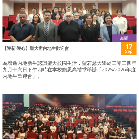
新聞
17
【迎新·迎心】聖大辦內地生歡迎會
Sep
為增進內地新生認識聖大校園生活，聖若瑟大學於二零二四年
九月十六日下午四時在本校鮑思高禮堂舉辦「2025/2026年度
內地生歡迎會」。