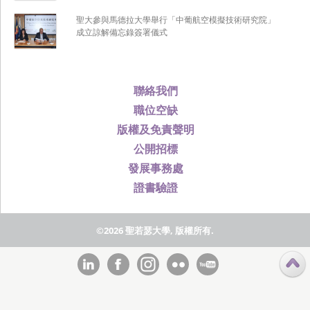
聖大參與馬德拉大學舉行「中葡航空模擬技術研究院」
成立諒解備忘錄簽署儀式
聯絡我們
職位空缺
版權及免責聲明
公開招標
發展事務處
證書驗證
©2026 聖若瑟大學, 版權所有.