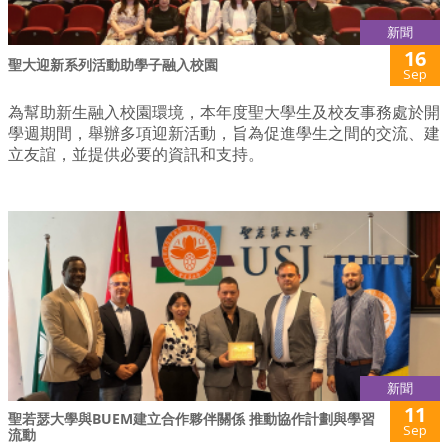
新聞
16
聖大迎新系列活動助學子融入校園
Sep
為幫助新生融入校園環境，本年度聖大學生及校友事務處於開
學週期間，舉辦多項迎新活動，旨為促進學生之間的交流、建
立友誼，並提供必要的資訊和支持。
新聞
11
聖若瑟大學與BUEM建立合作夥伴關係 推動協作計劃與學習
Sep
流動