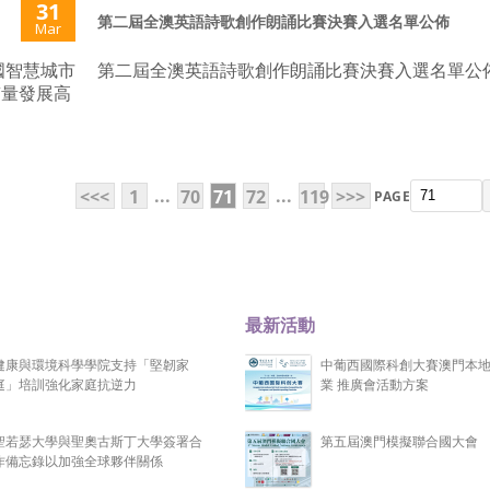
31
第二屆全澳英語詩歌創作朗誦比賽決賽入選名單公佈
Mar
國智慧城市
第二屆全澳英語詩歌創作朗誦比賽決賽入選名單公
質量發展高
...
...
<<<
1
70
71
72
119
>>>
PAGE
最新活動
健康與環境科學學院支持「堅韌家
中葡西國際科創大賽澳門本
庭」培訓強化家庭抗逆力
業 推廣會活動方案
聖若瑟大學與聖奧古斯丁大學簽署合
第五屆澳門模擬聯合國大會
作備忘錄以加強全球夥伴關係