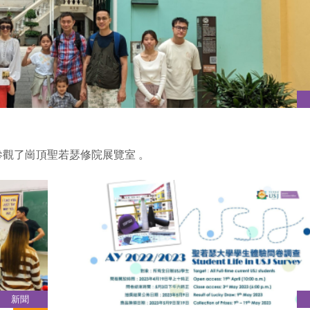
屬參觀了崗頂聖若瑟修院展覽室 。
新聞