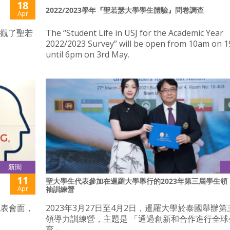
18
2022/2023學年『聖若瑟大學學生體驗』問卷調查
Apr
參觀了聖若
The “Student Life in USJ for the Academic Year
2022/2023 Survey” will be open from 10am on 19
until 6pm on 3rd May.
新聞
11
聖大學生代表參加在暹羅大學舉行的2023年第三屆學生領
Apr
袖訓練營
代表會面，
2023年3月27日至4月2日，暹羅大學於泰國舉辦
領導力訓練營，主題是 「通過創新和合作進行全球
育」。