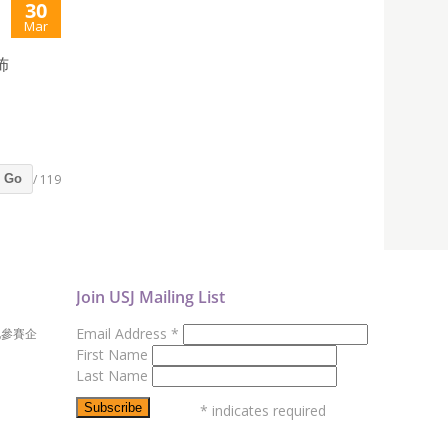
30
Mar
佈
/ 119
Go
Join USJ Mailing List
Email Address
*
地參賽企
First Name
Last Name
*
indicates required