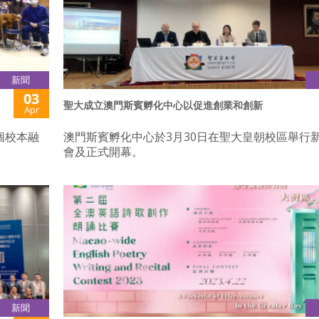
新聞
03
聖大成立澳門斯賓孵化中心以促進創業和創新
Apr
個校本融
澳門斯賓孵化中心於3月30日在聖大皇朝校區舉行
會及正式開幕。
新聞