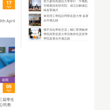
聖大參與馬德拉大學舉行「中葡航
17
空模擬技術研究院」成立諒解備忘
Apr
錄簽署儀式
東莞理工學院訪問聖若瑟大學 簽署
合作備忘錄
th April
攜手深化學術交流｜輔仁聖博敏神
學院與聖若瑟大學宗教研究及哲學
學院簽署合作備忘錄
新聞
05
Apr
第三屆學生
公民教