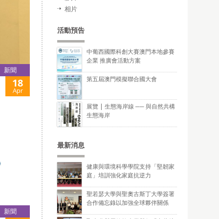
相片
活動預告
中葡西國際科創大賽澳門本地參賽
企業 推廣會活動方案
新聞
第五屆澳門模擬聯合國大會
18
Apr
展覽 | 生態海岸線 ── 與自然共構
生態海岸
最新消息
健康與環境科學學院支持「堅韌家
庭」培訓強化家庭抗逆力
聖若瑟大學與聖奧古斯丁大學簽署
合作備忘錄以加強全球夥伴關係
新聞