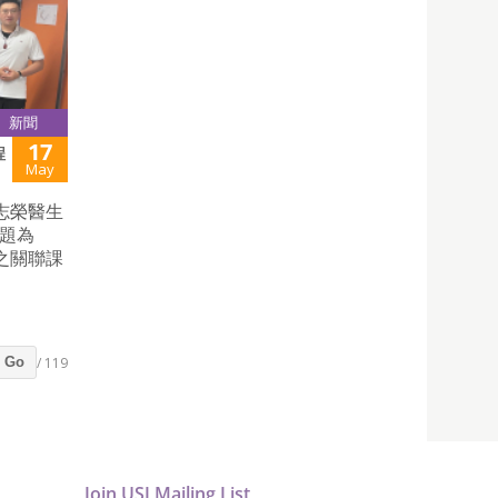
新聞
17
程
May
志榮醫生
主題為
之關聯課
/ 119
Go
Join USJ Mailing List