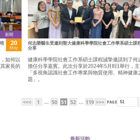
新聞
20
培
何志榮醫生受邀到聖大健康科學學院社會工作學系碩士課
May
分享
度，如何以
健康科學學院社會工作系碩士課程誠摯邀請到了何
及其家長的
擔任分享嘉賓。此次分享於2024年5月8日舉行，
「多視角認識社會工作專業與物質使用、精神健康
題」。
...
...
<<<
1
50
51
52
119
>>>
PAGE
最新活動