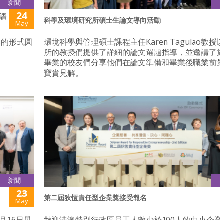
新聞
24
語
科學及環境研究所碩士生論文導向活動
May
晚宴的形式圓
環境科學與管理碩士課程主任Karen Tagulao教
所的教授們提供了詳細的論文選題指導，並邀請了
畢業的校友們分享他們在論文準備和畢業後職業前
寶貴見解。
新聞
23
」
第二屆狄恆責任型企業獎接受報名
May
月16日舉
歡迎港澳特別行政區員工人數少於100人的中小企