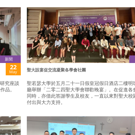
新聞
22
聖大設宴促交流凝聚各學會社團
May
度研究座談
聖若瑟大學於五月二十一日假皇冠假日酒店二樓明
題作品。
廳舉辦「二零二四聖大學會聯歡晚宴」。在促進各
同時，亦借此答謝學生及校友，一直以來對聖大校
付出與大力支持。