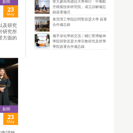
聖大參與馬德拉大學舉行「中葡航
新聞
空模擬技術研究院」成立諒解備忘
23
錄簽署儀式
May
東莞理工學院訪問聖若瑟大學 簽署
合作備忘錄
授以及研究
於研究所
攜手深化學術交流｜輔仁聖博敏神
景方面的
學院與聖若瑟大學宗教研究及哲學
學院簽署合作備忘錄
新聞
23
May
業申請狄