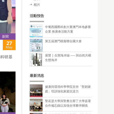
相片
活動預告
中葡西國際科創大賽澳門本地參賽
企業 推廣會活動方案
新聞
第五屆澳門模擬聯合國大會
27
May
展覽 | 生態海岸線 ── 與自然共構
、科研基
生態海岸
最新消息
健康與環境科學學院支持「堅韌家
庭」培訓強化家庭抗逆力
聖若瑟大學與聖奧古斯丁大學簽署
合作備忘錄以加強全球夥伴關係