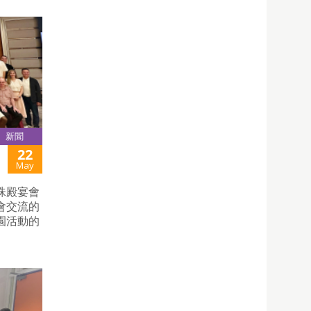
新聞
22
May
珠殿宴會
會交流的
園活動的