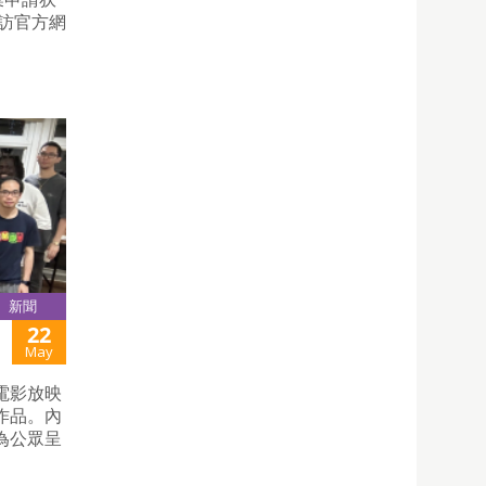
訪官方網
新聞
22
May
電影放映
作品。內
為公眾呈