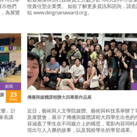
展示他們
恆責任型企業獎。 如欲了解更多資訊和諮詢，請造
性，為展覽
站 www.deignanaward.org。
新聞
23
講
傳播與媒體課程辦大四畢業作品展
May
童樂」計
近日，藝術與人文學院媒體、藝術與科技系舉辦了
家長講
及展覽會，展示了傳播與媒體課程大四學生出色的
容涵蓋了學生在不同媒介上的構思，電影內容同時
現出引人入勝的故事，以及我校學生的學習成果。