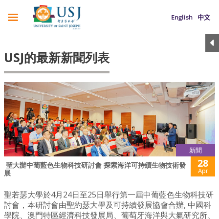
English
中文
USJ的最新新聞列表
新聞
28
​ 聖大辦中葡藍色生物科技研討會 探索海洋可持續生物技術發
Apr
展
聖若瑟大學於4月24日至25日舉行第一屆中葡藍色生物科技研
討會，本研討會由聖約瑟大學及可持續發展協會合辦, 中國科
學院、澳門特區經濟科技發展局、葡萄牙海洋與大氣研究所、