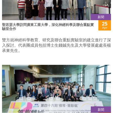
新聞
25
聖若瑟大學訪問廣東工業大學，深化神經科學及聯合重點實
Apr
驗室合作
雙方就神經科學教育、研究及聯合重點實驗室的建立進行了深
入探討。代表團成員包括博士生錢鋮先生及大學發展處處長楊
承東先生。
新聞