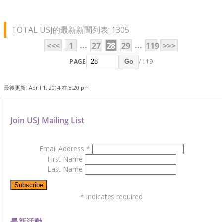
TOTAL USJ的最新新聞列表: 1305
...
...
<<<
1
27
28
29
119
>>>
PAGE
/ 119
Go
最後更新: April 1, 2014 在 8:20 pm
Join USJ Mailing List
Email Address
*
First Name
Last Name
*
indicates required
最新活動