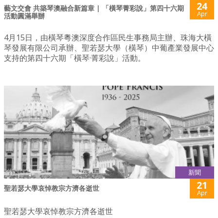
24
藝文交會 共築琴澳融合新篇章 | 「橫琴菁彩說」第四十六期
Apr
活動圓滿舉辦
4月15日，由橫琴粵澳深度合作區民生事務局主辦、珠海大橫
琴發展有限公司承辦、聖若瑟大學（橫琴）中葡產業發展中心
支持的第四十六期「橫琴·菁彩說」活動。
新聞
21
聖若瑟大學哀悼教宗方濟各逝世
Apr
聖若瑟大學哀悼教宗方濟各逝世