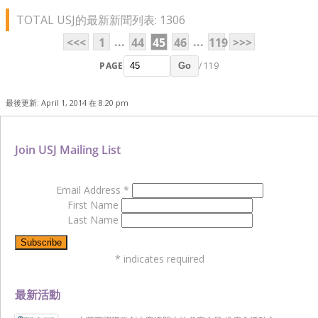
TOTAL USJ的最新新聞列表: 1306
...
...
<<<
1
44
45
46
119
>>>
PAGE
/ 119
Go
最後更新: April 1, 2014 在 8:20 pm
Join USJ Mailing List
Email Address
*
First Name
Last Name
*
indicates required
最新活動