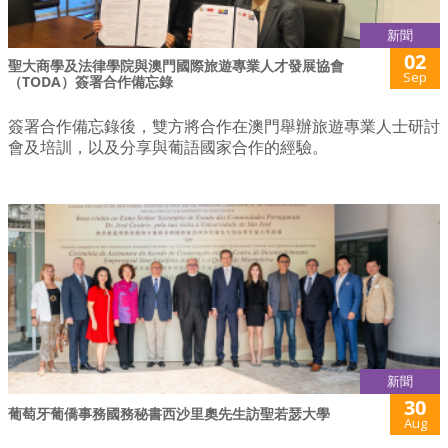
新聞
02
聖大商學及法律學院與澳門國際旅遊專業人才發展協會
Sep
（TODA）簽署合作備忘錄
簽署合作備忘錄後，雙方將合作在澳門舉辦旅遊專業人士研討
會及培訓，以及分享與葡語國家合作的經驗。
新聞
30
葡萄牙葡僑事務國務秘書西沙里奧先生訪聖若瑟大學
Aug