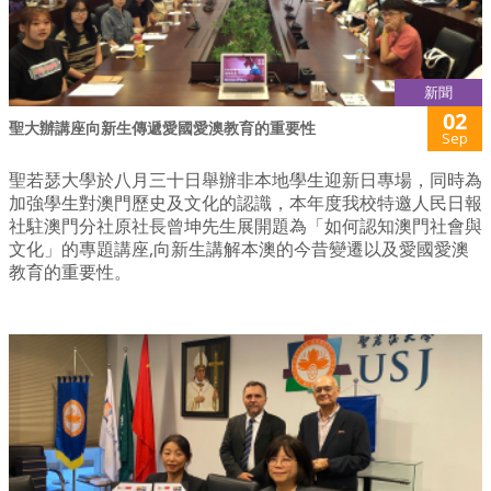
新聞
02
聖大辦講座向新生傳遞愛國愛澳教育的重要性
Sep
聖若瑟大學於八月三十日舉辦非本地學生迎新日專場，同時為
加強學生對澳門歷史及文化的認識，本年度我校特邀人民日報
社駐澳門分社原社長曾坤先生展開題為「如何認知澳門社會與
文化」的專題講座,向新生講解本澳的今昔變遷以及愛國愛澳
教育的重要性。