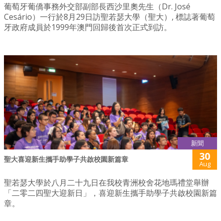
葡萄牙葡僑事務外交部副部長西沙里奧先生（Dr. José
Cesário）一行於8月29日訪聖若瑟大學（聖大）, 標誌著葡萄
牙政府成員於1999年澳門回歸後首次正式到訪。
新聞
30
聖大喜迎新生攜手助學子共啟校園新篇章
Aug
聖若瑟大學於八月二十九日在我校青洲校舍花地瑪禮堂舉辦
「二零二四聖大迎新日」，喜迎新生攜手助學子共啟校園新篇
章。