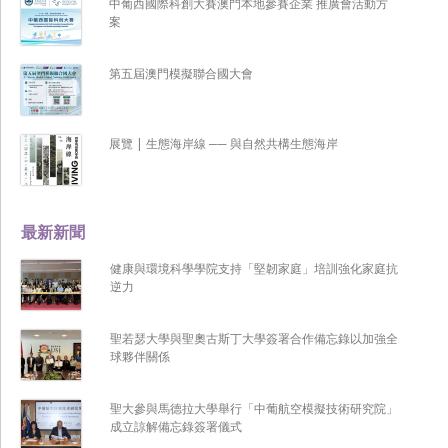
中葡西國際科創大賽澳門本地參賽企業 推廣會活動方
案
第五屆澳門模擬聯合國大會
展覽 | 生態海岸線 ── 與自然共構生態海岸
最新新聞
健康與環境科學學院支持「堅韌家庭」培訓強化家庭抗
逆力
聖若瑟大學與聖奧古斯丁大學簽署合作備忘錄以加強全
球夥伴關係
聖大參與馬德拉大學舉行「中葡航空模擬技術研究院」
成立諒解備忘錄簽署儀式