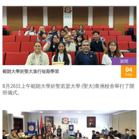
新聞
04
範朗大學於聖大進行短期學習
Sep
8月26日上午範朗大學於聖若瑟大學 (聖大)青洲校舍舉行了開
班儀式。