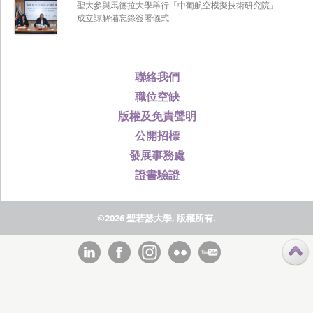
聖大參與馬德拉大學舉行「中葡航空模擬技術研究院」
成立諒解備忘錄簽署儀式
聯絡我們
職位空缺
版權及免責聲明
公開招標
發展事務處
證書驗證
©2026 聖若瑟大學, 版權所有.