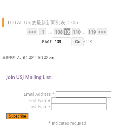
TOTAL USJ的最新新聞列表: 1306
...
...
<<<
1
108
109
110
119
>>>
PAGE
/ 119
Go
最後更新: April 1, 2014 在 8:20 pm
Join USJ Mailing List
Email Address
*
First Name
Last Name
*
indicates required