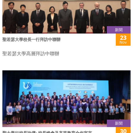
新聞
23
聖若瑟大學校長一行拜訪中聯辦
Nov
聖若瑟大學高層拜訪中聯辦
新聞
30
聖大舉行校長論壇: 校長峰會及高等教育合作宣言