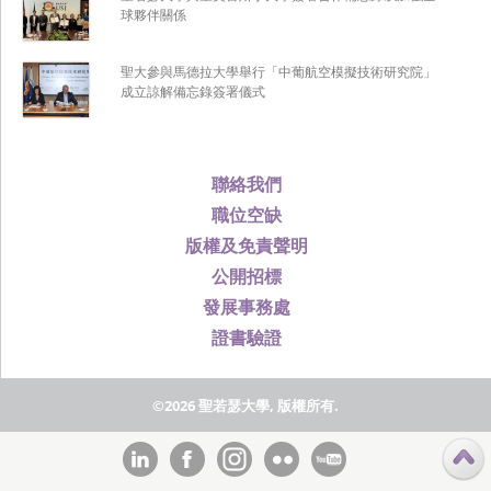
球夥伴關係
聖大參與馬德拉大學舉行「中葡航空模擬技術研究院」
成立諒解備忘錄簽署儀式
聯絡我們
職位空缺
版權及免責聲明
公開招標
發展事務處
證書驗證
©2026 聖若瑟大學, 版權所有.