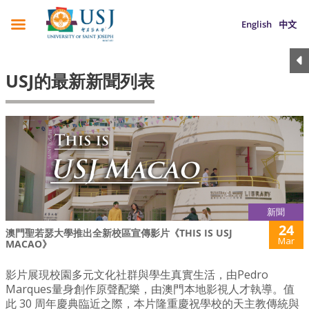
English
中文
USJ的最新新聞列表
新聞
24
澳門聖若瑟大學推出全新校區宣傳影片《THIS IS USJ
Mar
MACAO》
影片展現校園多元文化社群與學生真實生活，由Pedro
Marques量身創作原聲配樂，由澳門本地影視人才執導。值
此 30 周年慶典臨近之際，本片隆重慶祝學校的天主教傳統與