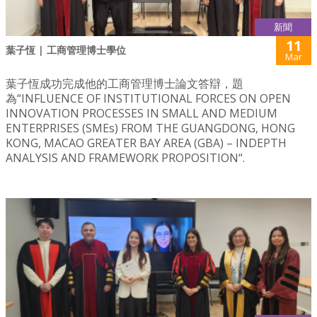
新聞
11
葉子恆 | 工商管理博士學位
Mar
葉子恆成功完成他的工商管理博士論文答辯，題
為“INFLUENCE OF INSTITUTIONAL FORCES ON OPEN
INNOVATION PROCESSES IN SMALL AND MEDIUM
ENTERPRISES (SMEs) FROM THE GUANGDONG, HONG
KONG, MACAO GREATER BAY AREA (GBA) – INDEPTH
ANALYSIS AND FRAMEWORK PROPOSITION“.