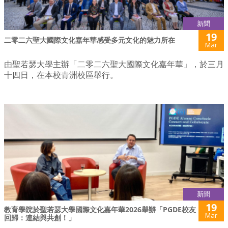
新聞
19
二零二六聖大國際文化嘉年華感受多元文化的魅力所在
Mar
由聖若瑟大學主辦「二零二六聖大國際文化嘉年華」，於三月
十四日，在本校青洲校區舉行。
新聞
19
教育學院於聖若瑟大學國際文化嘉年華2026舉辦「PGDE校友
Mar
回歸：連結與共創！」