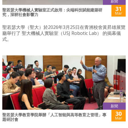
新聞
31
聖若瑟大學機械人實驗室正式啟用：尖端科技賦能建築研
Mar
究，深耕社會影響力
聖若瑟大學（聖大）於2026年3月25日在青洲校舍黃昇雄展覽
廳舉行了 聖大機械人實驗室（USJ Robotic Lab） 的揭幕儀
式。
新聞
30
聖若瑟大學教育學院舉辦「人工智能與高等教育之管理」專
Mar
題研討會