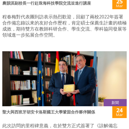
25
農韻淇副校長一行赴珠海科技學院交流並進行講座
Mar
程春梅對代表團到訪表示熱烈歡迎，回顧了兩校2022年簽署
合作備忘錄以來的友好合作歷程，肯定碩士保薦生計畫的積極
成效，期待雙方在教師科研合作、學生交流、學科協同發展等
領域進一步拓展合作空間。
新聞
24
聖大與西班牙胡安卡洛斯國王大學鞏固合作夥伴關係
Mar
此次訪問的里程碑意義，在於雙方正式簽署了《諒解備忘