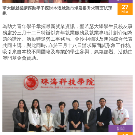
27
聖大辦就業講座助學子探討本澳就業市場及提升求職面試形
Mar
象
為助力青年學子掌握最新就業資訊，聖若瑟大學學生及校友事
務處於三月十二日特辦以青年就業服務及就業專項計劃介紹為
題的講座。活動特邀勞工事務局、金沙中國以及澳娛綜合代表
共同主講，與此同時, 亦於三月十八日辦求職面試形象工作坊,
吸引來自本校不同國籍及專業的學生參與，氣氛熱烈。活動由
澳門基金會贊助。
新聞