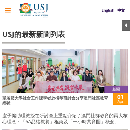
English
中文
USJ的最新新聞列表
新聞
01
聖若瑟大學社會工作課學者於橫琴研討會分享澳門社區教育
Apr
經驗
盧子健助理教授在研討會上重點介紹了澳門社群教育的兩大核
心理念：「6A品格教養」框架及「一小時共育圈」概念。