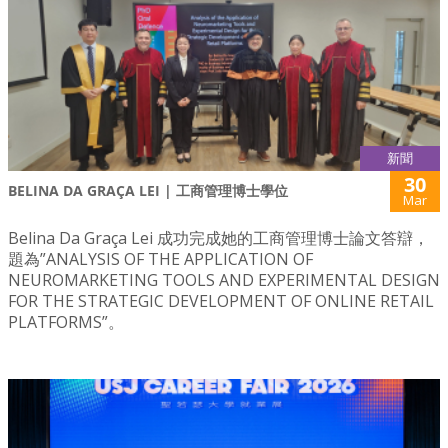
新聞
30
BELINA DA GRAÇA LEI | 工商管理博士學位
Mar
Belina Da Graça Lei 成功完成她的工商管理博士論文答辯，
題為”ANALYSIS OF THE APPLICATION OF
NEUROMARKETING TOOLS AND EXPERIMENTAL DESIGN
FOR THE STRATEGIC DEVELOPMENT OF ONLINE RETAIL
PLATFORMS”。