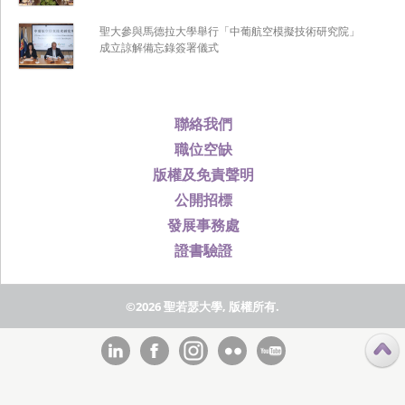
聖大參與馬德拉大學舉行「中葡航空模擬技術研究院」
成立諒解備忘錄簽署儀式
聯絡我們
職位空缺
版權及免責聲明
公開招標
發展事務處
證書驗證
©2026 聖若瑟大學, 版權所有.