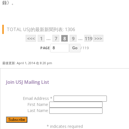
錄》。
TOTAL USJ的最新新聞列表: 1306
...
...
<<<
1
7
8
9
119
>>>
PAGE
/ 119
Go
最後更新: April 1, 2014 在 8:20 pm
Join USJ Mailing List
Email Address
*
First Name
Last Name
*
indicates required