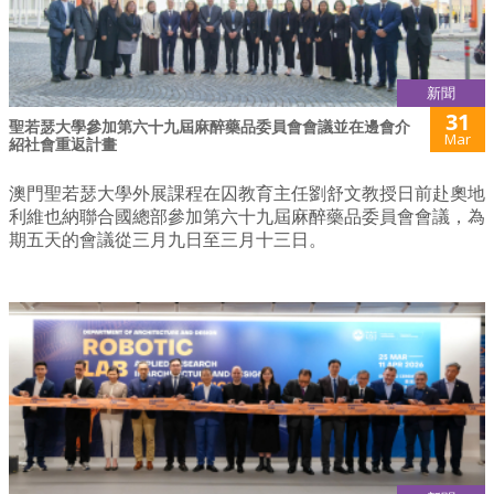
新聞
31
聖若瑟大學參加第六十九屆麻醉藥品委員會會議並在邊會介
Mar
紹社會重返計畫
澳門聖若瑟大學外展課程在囚教育主任劉舒文教授日前赴奧地
利維也納聯合國總部參加第六十九屆麻醉藥品委員會會議，為
期五天的會議從三月九日至三月十三日。