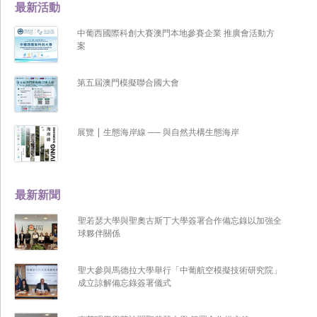
最新活動
中葡西國際科創大賽澳門本地參賽企業 推廣會活動方
案
第五屆澳門模擬聯合國大會
展覽 | 生態海岸線 ── 與自然共構生態海岸
最新新聞
聖若瑟大學與聖奧古斯丁大學簽署合作備忘錄以加強全
球夥伴關係
聖大參與馬德拉大學舉行「中葡航空模擬技術研究院」
成立諒解備忘錄簽署儀式