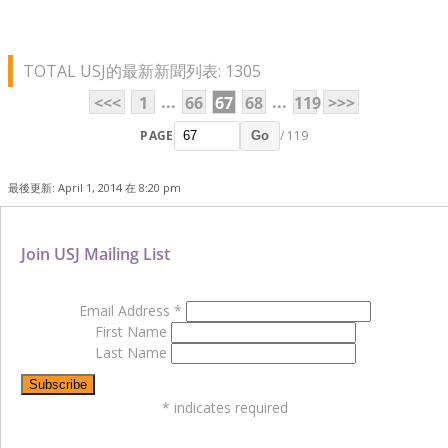
TOTAL USJ的最新新聞列表: 1305
...
...
<<<
1
66
67
68
119
>>>
PAGE
/ 119
Go
最後更新: April 1, 2014 在 8:20 pm
Join USJ Mailing List
Email Address
*
First Name
Last Name
*
indicates required