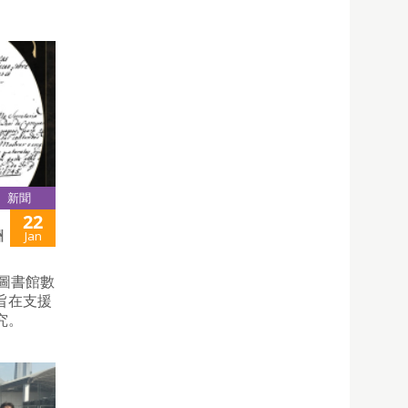
新聞
22
洲
Jan
門教區圖書館數
旨在支援
究。