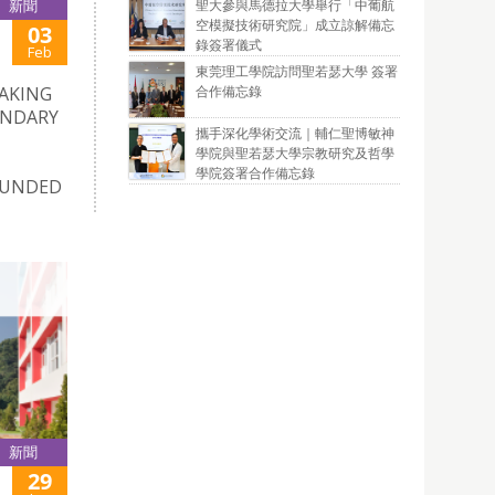
聖大參與馬德拉大學舉行「中葡航
新聞
空模擬技術研究院」成立諒解備忘
03
錄簽署儀式
Feb
東莞理工學院訪問聖若瑟大學 簽署
合作備忘錄
KING
ONDARY
攜手深化學術交流｜輔仁聖博敏神
學院與聖若瑟大學宗教研究及哲學
學院簽署合作備忘錄
OUNDED
新聞
29