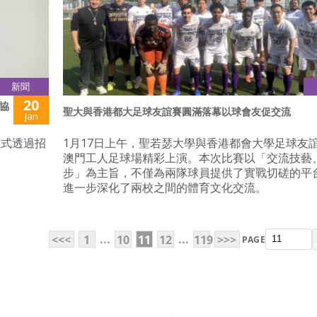
新聞
20
協
聖大與香港都大足球友誼賽圓滿落幕以球會友促交流
Jan
正式透過招
1月17日上午，聖若瑟大學與香港都會大學足球友
澳門工人足球場精彩上演。本次比賽以「交流技藝
步」為主旨，不僅為兩隊球員提供了實戰切磋的平
進一步深化了兩校之間的體育文化交流。
...
...
<<<
1
10
11
12
119
>>>
PAGE