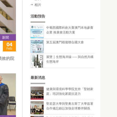
相片
活動預告
中葡西國際科創大賽澳門本地參賽
企業 推廣會活動方案
新聞
第五屆澳門模擬聯合國大會
04
Feb
展覽 | 生態海岸線 ── 與自然共構
績效的院
生態海岸
最新消息
健康與環境科學學院支持「堅韌家
庭」培訓強化家庭抗逆力
聖若瑟大學與聖奧古斯丁大學簽署
合作備忘錄以加強全球夥伴關係