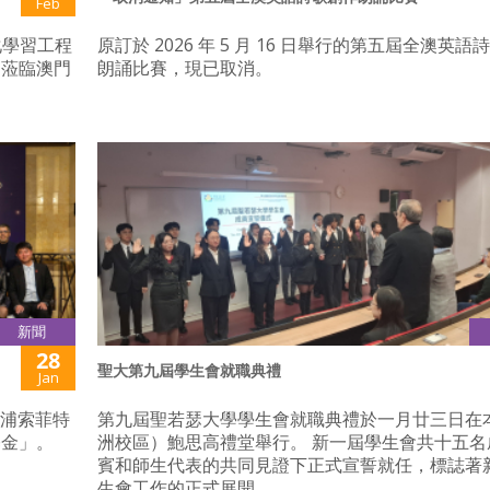
Feb
化學習工程
原訂於 2026 年 5 月 16 日舉行的第五屆全澳英語
，蒞臨澳門
朗誦比賽，現已取消。
新聞
28
聖大第九屆學生會就職典禮
Jan
六浦索菲特
第九屆聖若瑟大學學生會就職典禮於一月廿三日在
基金」。
洲校區）鮑思高禮堂舉行。 新一屆學生會共十五名
賓和師生代表的共同見證下正式宣誓就任，標誌著
生會工作的正式展開。