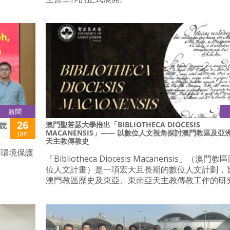
新聞
26
澳門聖若瑟大學推出「BIBLIOTHECA DIOCESIS
院
MACANENSIS」—— 以數位人文視角探討澳門教區及亞
Jan
天主教傳教史
、環境保護
「Bibliotheca Diocesis Macanensis」（澳
位人文計畫）是一項宏大且長期的數位人文計劃，
澳門教區歷史及東亞、東南亞天主教傳教工作的研