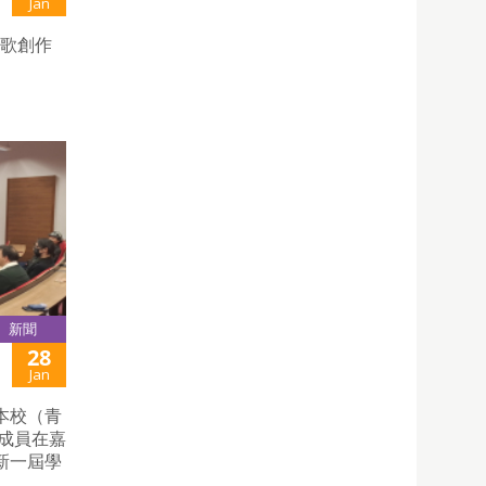
Jan
詩歌創作
新聞
28
Jan
本校（青
成員在嘉
新一屆學