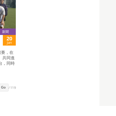
新聞
20
Jan
誼賽，在
、共同進
台，同時
/ 119
Go