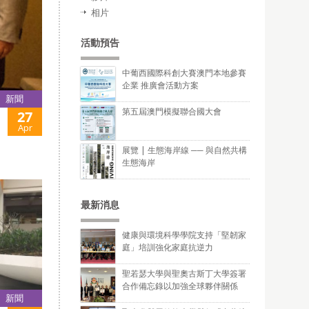
相片
活動預告
中葡西國際科創大賽澳門本地參賽
企業 推廣會活動方案
新聞
第五屆澳門模擬聯合國大會
27
Apr
展覽 | 生態海岸線 ── 與自然共構
生態海岸
最新消息
健康與環境科學學院支持「堅韌家
庭」培訓強化家庭抗逆力
聖若瑟大學與聖奧古斯丁大學簽署
合作備忘錄以加強全球夥伴關係
新聞