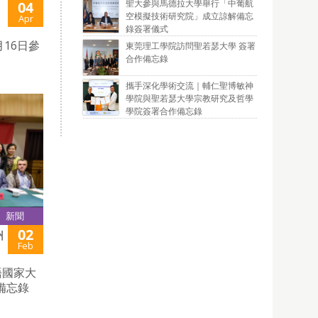
聖大參與馬德拉大學舉行「中葡航
04
空模擬技術研究院」成立諒解備忘
Apr
錄簽署儀式
16日參
東莞理工學院訪問聖若瑟大學 簽署
合作備忘錄
攜手深化學術交流｜輔仁聖博敏神
學院與聖若瑟大學宗教研究及哲學
學院簽署合作備忘錄
新聞
02
州
Feb
語國家大
備忘錄