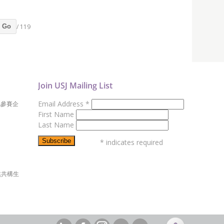
/ 119
Go
Join USJ Mailing List
Email Address
*
地參賽企
First Name
Last Name
*
indicates required
然共構生