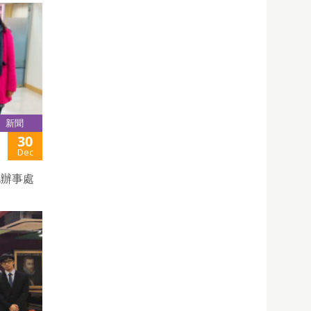
新聞
30
Dec
化辦事處