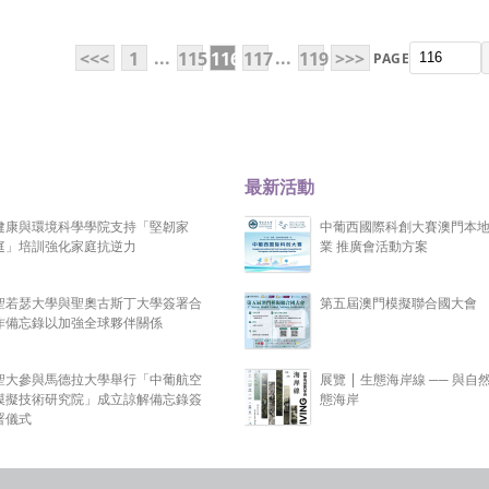
...
...
<<<
1
115
116
117
119
>>>
PAGE
最新活動
健康與環境科學學院支持「堅韌家
中葡西國際科創大賽澳門本
庭」培訓強化家庭抗逆力
業 推廣會活動方案
聖若瑟大學與聖奧古斯丁大學簽署合
第五屆澳門模擬聯合國大會
作備忘錄以加強全球夥伴關係
聖大參與馬德拉大學舉行「中葡航空
展覽 | 生態海岸線 ── 與自
模擬技術研究院」成立諒解備忘錄簽
態海岸
署儀式