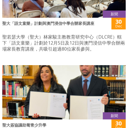
新聞
30
聖大「語文童樂」計劃與澳門浸信中學合辦家長講座
Dec
聖若瑟大學（聖大）林家駿主教教育研究中心（DLCRE）轄
下「語文童樂」計劃於12月5日及12日與澳門浸信中學合辦兩
場家長教育講座，共吸引超過80位家長參與。
新聞
30
聖大簽協議助葡青少升學
Dec