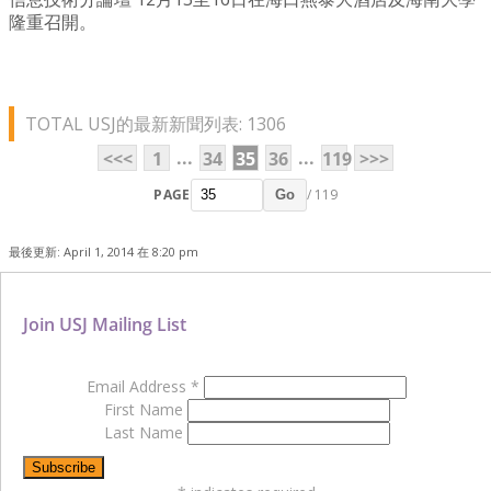
隆重召開。
TOTAL USJ的最新新聞列表: 1306
...
...
<<<
1
34
35
36
119
>>>
PAGE
/ 119
Go
最後更新: April 1, 2014 在 8:20 pm
Join USJ Mailing List
Email Address
*
First Name
Last Name