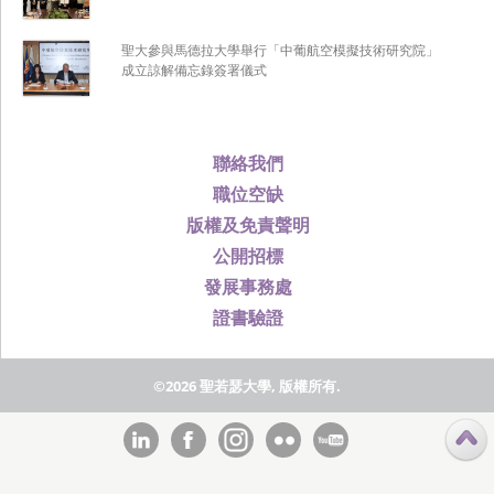
聖大參與馬德拉大學舉行「中葡航空模擬技術研究院」
成立諒解備忘錄簽署儀式
聯絡我們
職位空缺
版權及免責聲明
公開招標
發展事務處
證書驗證
©2026 聖若瑟大學, 版權所有.