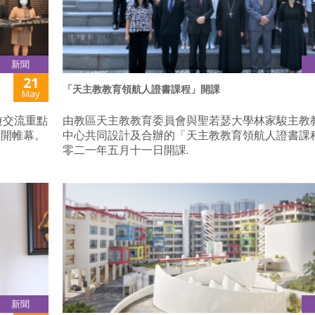
新聞
21
「天主教教育領航人證書課程」開課
May
旅遊交流重點
由教區天主教教育委員會與聖若瑟大學林家駿主教
拉開帷幕。
中心共同設計及合辦的「天主教教育領航人證書課
零二一年五月十一日開課.
新聞