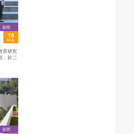
新聞
18
May
教育研究
程」於二
新聞