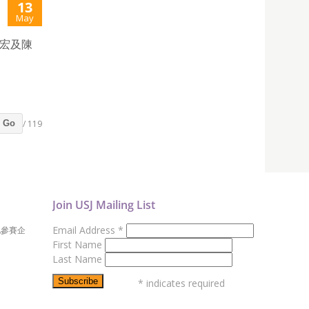
13
May
展宏及陳
/ 119
Go
Join USJ Mailing List
Email Address
*
地參賽企
First Name
Last Name
*
indicates required