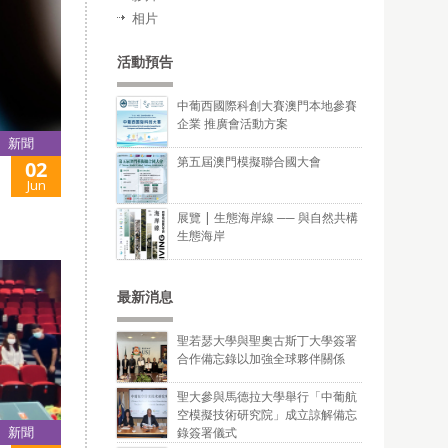
相片
活動預告
中葡西國際科創大賽澳門本地參賽
企業 推廣會活動方案
新聞
第五屆澳門模擬聯合國大會
02
Jun
展覽 | 生態海岸線 ── 與自然共構
生態海岸
最新消息
聖若瑟大學與聖奧古斯丁大學簽署
合作備忘錄以加強全球夥伴關係
聖大參與馬德拉大學舉行「中葡航
空模擬技術研究院」成立諒解備忘
新聞
錄簽署儀式