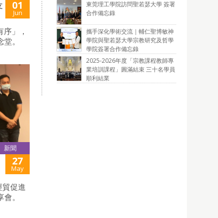
01
東莞理工學院訪問聖若瑟大學 簽署
支
Jun
合作備忘錄
有序」，
攜手深化學術交流｜輔仁聖博敏神
學院與聖若瑟大學宗教研究及哲學
念堂。
學院簽署合作備忘錄
2025-2026年度「宗教課程教師專
業培訓課程」圓滿結束 三十名學員
順利結業
新聞
27
May
經貿促進
享會。