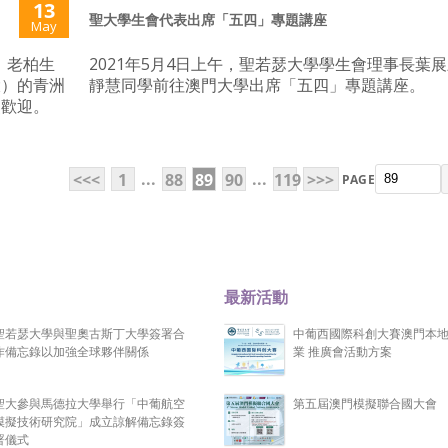
13
聖大學生會代表出席「五四」專題講座
May
）老柏生
2021年5月4日上午，聖若瑟大學學生會理事長葉
大）的青洲
靜慧同學前往澳門大學出席「五四」專題講座。
烈歡迎。
...
...
<<<
1
88
89
90
119
>>>
PAGE
最新活動
聖若瑟大學與聖奧古斯丁大學簽署合
中葡西國際科創大賽澳門本
作備忘錄以加強全球夥伴關係
業 推廣會活動方案
聖大參與馬德拉大學舉行「中葡航空
第五屆澳門模擬聯合國大會
模擬技術研究院」成立諒解備忘錄簽
署儀式