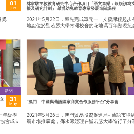
01
林家駿主教教育研究中心合作項目「語文童樂：銀娛讀寫
Jun
援及研究計劃」 舉辦幼兒教育專業發展進階課程
奬.
2021年5月22日，率先完成單元一「支援課程起步
地點位於聖若瑟大學青洲校舍的花地瑪百年顯現紀
新聞
31
立
“澳門 – 中國與葡語國家商貿合作服務平台”分享會
May
的一年級學
2021年5月26日，澳門貿易投資促進局– 葡語市場
務協會成立
廳市場推廣處，鄧永曦經理在聖若瑟大學進行了分