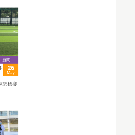
新聞
26
賽
May
球錦標賽