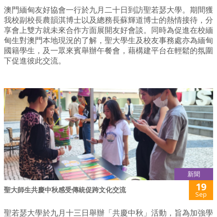
澳門緬甸友好協會一行於九月二十日到訪聖若瑟大學。期間獲
我校副校長農韻淇博士以及總務長蘇輝道博士的熱情接待，分
享會上雙方就未來合作方面展開友好會談。同時為促進在校緬
甸生對澳門本地現況的了解，聖大學生及校友事務處亦為緬甸
國籍學生，及一眾來賓舉辦午餐會，藉構建平台在輕鬆的氛圍
下促進彼此交流。
新聞
19
聖大師生共慶中秋感受傳統促跨文化交流
Sep
聖若瑟大學於九月十三日舉辦「共慶中秋」活動，旨為加強學