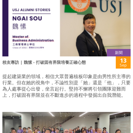
新聞
13
校友專訪 | 魏愫 - 打破固有界限培養正確心態
Sep
提起建築業的領域，相信大眾普遍核板印象是由男性所主導的
行業。但在她的視角中，不論性別是「她」還是「他」，只要
為人處事從心出發，坐言起行。堅持不懈將引領團隊迎難而
上，打破固有界限並在不斷進步的過程中發掘出自我潛能。