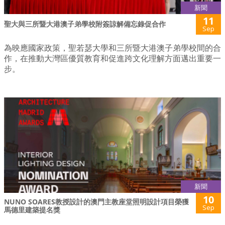
新聞
11
聖大與三所暨大港澳子弟學校附簽諒解備忘錄促合作
Sep
為映應國家政策，聖若瑟大學和三所暨大港澳子弟學校間的合
作，在推動大灣區優質教育和促進跨文化理解方面邁出重要一
步。
新聞
10
NUNO SOARES教授設計的澳門主教座堂照明設計項目榮獲
Sep
馬德里建築提名獎