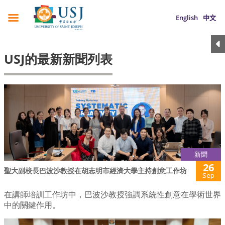
English
中文
USJ的最新新聞列表
新聞
26
聖大副校長巴波沙教授在胡志明市經濟大學主持創意工作坊
Sep
在講師培訓工作坊中，巴波沙教授強調系統性創意在學術世界
中的關鍵作用。