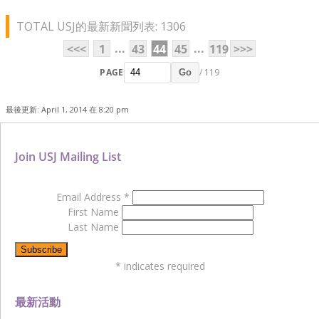
TOTAL USJ的最新新聞列表: 1306
...
...
<<<
1
43
44
45
119
>>>
PAGE
/ 119
Go
最後更新: April 1, 2014 在 8:20 pm
Join USJ Mailing List
Email Address
*
First Name
Last Name
*
indicates required
最新活動