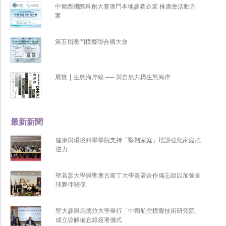
中葡西國際科創大賽澳門本地參賽企業 推廣會活動方
案
第五屆澳門模擬聯合國大會
展覽 | 生態海岸線 ── 與自然共構生態海岸
最新新聞
健康與環境科學學院支持「堅韌家庭」培訓強化家庭抗
逆力
聖若瑟大學與聖奧古斯丁大學簽署合作備忘錄以加強全
球夥伴關係
聖大參與馬德拉大學舉行「中葡航空模擬技術研究院」
成立諒解備忘錄簽署儀式