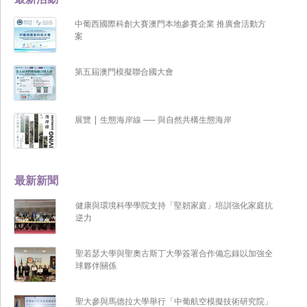
中葡西國際科創大賽澳門本地參賽企業 推廣會活動方
案
第五屆澳門模擬聯合國大會
展覽 | 生態海岸線 ── 與自然共構生態海岸
最新新聞
健康與環境科學學院支持「堅韌家庭」培訓強化家庭抗
逆力
聖若瑟大學與聖奧古斯丁大學簽署合作備忘錄以加強全
球夥伴關係
聖大參與馬德拉大學舉行「中葡航空模擬技術研究院」