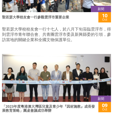
新聞
10
聖若瑟大學校友會一行參觀雲浮市重要企業
Oct
聖若瑟大學校校友會一行十七人，於八月下旬蒞臨雲浮市，得
到雲浮巿青年聯合會、共青團雲浮市委及新興縣委的引領，參
訪當地的關鍵企業和全國文物保護單位。
新聞
09
「2023年度粵港澳大灣區兒童及青少年『因材施教』成長發
Oct
展教育策略」圓桌會議成功舉辦