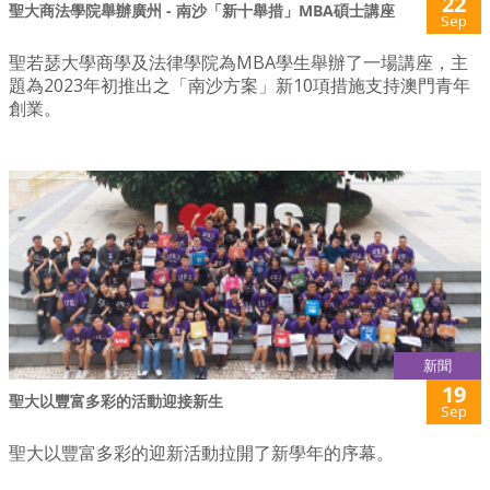
22
聖大商法學院舉辦廣州 - 南沙「新十舉措」MBA碩士講座
Sep
聖若瑟大學商學及法律學院為MBA學生舉辦了一場講座，主
題為2023年初推出之「南沙方案」新10項措施支持澳門青年
創業。
新聞
19
聖大以豐富多彩的活動迎接新生
Sep
聖大以豐富多彩的迎新活動拉開了新學年的序幕。