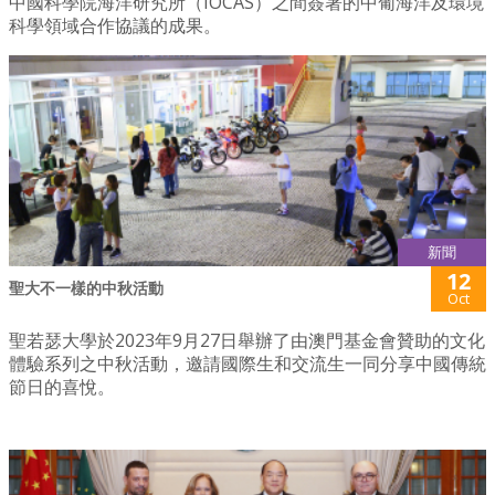
中國科學院海洋研究所（IOCAS）之間簽署的中葡海洋及環境
科學領域合作協議的成果。
新聞
12
聖大不一樣的中秋活動
Oct
聖若瑟大學於2023年9月27日舉辦了由澳門基金會贊助的文化
體驗系列之中秋活動，邀請國際生和交流生一同分享中國傳統
節日的喜悅。