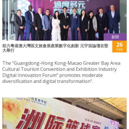
新聞
26
助力粵港澳大灣區文旅會展產業數字化創新 元宇宙論壇在聖
Sep
大舉行
The “Guangdong-Hong Kong-Macao Greater Bay Area
Cultural Tourism Convention and Exhibition Industry
Digital Innovation Forum” promotes moderate
diversification and digital transformation”.