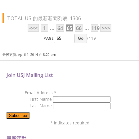
TOTAL USJ的最新新聞列表: 1306
...
...
<<<
1
64
65
66
119
>>>
PAGE
/ 119
Go
最後更新: April 1, 2014 在 8:20 pm
Join USJ Mailing List
Email Address
*
First Name
Last Name
*
indicates required
最新活動