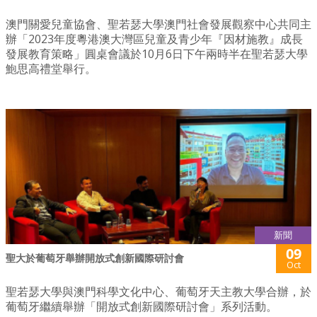
澳門關愛兒童協會、聖若瑟大學澳門社會發展觀察中心共同主
辦「2023年度粵港澳大灣區兒童及青少年『因材施教』成長
發展教育策略」圓桌會議於10月6日下午兩時半在聖若瑟大學
鮑思高禮堂舉行。
新聞
09
聖大於葡萄牙舉辦開放式創新國際研討會
Oct
聖若瑟大學與澳門科學文化中心、葡萄牙天主教大學合辦，於
葡萄牙繼續舉辦「開放式創新國際研討會」系列活動。