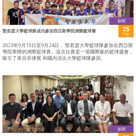
新聞
25
聖若瑟大學籃球隊成功參加西亞斯學院洲際籃球賽
Sep
2023年9月15日至9月24日， 聖若瑟大學籃球隊參加在西亞斯
學院舉辦的洲際籃球賽。這次比賽是一場國際級的籃球盛會，
吸引了來自菲律賓 和國內頂尖大學籃球隊參與。
新聞