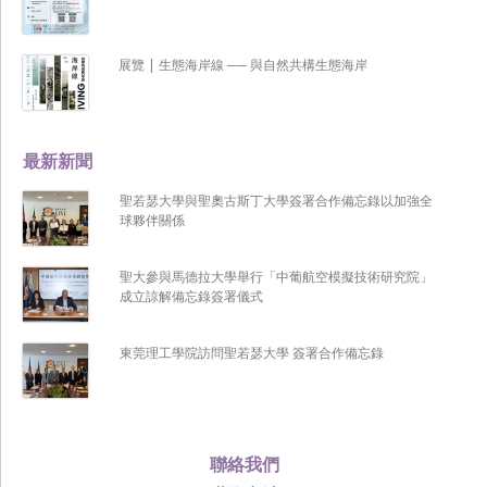
展覽 | 生態海岸線 ── 與自然共構生態海岸
最新新聞
聖若瑟大學與聖奧古斯丁大學簽署合作備忘錄以加強全
球夥伴關係
聖大參與馬德拉大學舉行「中葡航空模擬技術研究院」
成立諒解備忘錄簽署儀式
東莞理工學院訪問聖若瑟大學 簽署合作備忘錄
聯絡我們