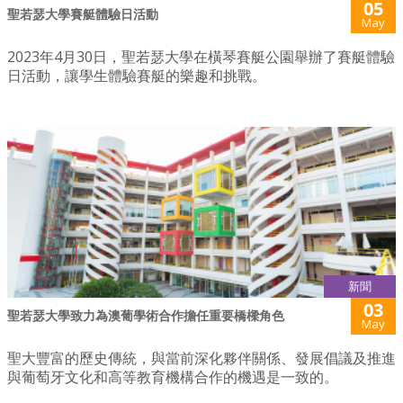
05
聖若瑟大學賽艇體驗日活動
May
2023年4月30日，聖若瑟大學在橫琴賽艇公園舉辦了賽艇體驗
日活動，讓學生體驗賽艇的樂趣和挑戰。
新聞
03
聖若瑟大學致力為澳葡學術合作擔任重要橋樑角色
May
聖大豐富的歷史傳統，與當前深化夥伴關係、發展倡議及推進
與葡萄牙文化和高等教育機構合作的機遇是一致的。