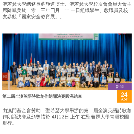
聖若瑟大學總務長蘇輝道博士、聖若瑟大學校友會會員大會主
席陳鳳美於二零二三年四月二十 一日組織學生、教職員及校
友參觀「國家安全教育展」。
新聞
24
第二屆全澳英語詩歌創作朗誦決賽圓滿結束
Apr
由澳門基金會贊助，聖若瑟大學舉辦的第二屆全澳英語詩歌創
作朗誦決賽及頒獎禮於 4月22日 上午 在聖若瑟大學青洲校園
舉行。