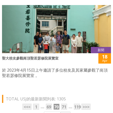
新聞
18
聖大校友參觀崗頂聖若瑟修院展覽室
Apr
於 2023年4月15日上午邀請了多位校友及其家屬參觀了崗頂
聖若瑟修院展覽室 。
TOTAL USJ的最新新聞列表: 1305
...
...
<<<
1
69
70
71
119
>>>