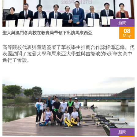
新聞
08
聖大與澳門各高校在教青局帶領下出訪馬來西亞
May
高等院校代表與董總簽署了華校學生推薦合作諒解備忘錄。代
表團訪問了拉曼大學和馬來亞大學並與吉隆玻的6所華文高中
進行了會談。
新聞