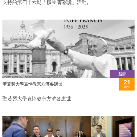
支持的第四十六期「橫琴·菁彩說」活動。
新聞
21
聖若瑟大學哀悼教宗方濟各逝世
Apr
聖若瑟大學哀悼教宗方濟各逝世