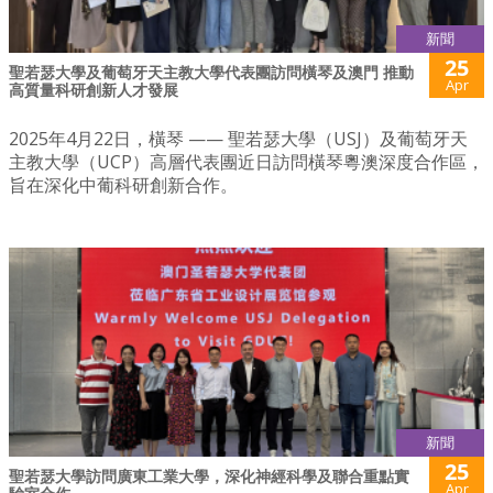
新聞
25
聖若瑟大學及葡萄牙天主教大學代表團訪問橫琴及澳門 推動
Apr
高質量科研創新人才發展
2025年4月22日，橫琴 —— 聖若瑟大學（USJ）及葡萄牙天
主教大學（UCP）高層代表團近日訪問橫琴粵澳深度合作區，
旨在深化中葡科研創新合作。
新聞
25
聖若瑟大學訪問廣東工業大學，深化神經科學及聯合重點實
Apr