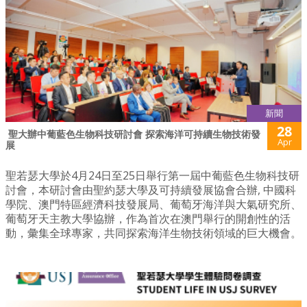
新聞
28
​ 聖大辦中葡藍色生物科技研討會 探索海洋可持續生物技術發
Apr
展
聖若瑟大學於4月24日至25日舉行第一屆中葡藍色生物科技研
討會，本研討會由聖約瑟大學及可持續發展協會合辦, 中國科
學院、澳門特區經濟科技發展局、葡萄牙海洋與大氣研究所、
葡萄牙天主教大學協辦，作為首次在澳門舉行的開創性的活
動，彙集全球專家，共同探索海洋生物技術領域的巨大機會。