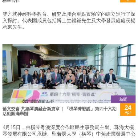
驗室合作
雙方就神經科學教育、研究及聯合重點實驗室的建立進行了深
入探討。代表團成員包括博士生錢鋮先生及大學發展處處長楊
承東先生。
新聞
24
藝文交會 共築琴澳融合新篇章 | 「橫琴菁彩說」第四十六期
Apr
活動圓滿舉辦
4月15日，由橫琴粵澳深度合作區民生事務局主辦、珠海大橫
琴發展有限公司承辦、聖若瑟大學（橫琴）中葡產業發展中心