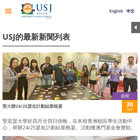
English
中文
USJ的最新新聞列表
新聞
30
聖大辦24/25瑟友計劃結業晚宴
Apr
聖若瑟大學於四月廿四日傍晚，在本校青洲校區學生活動中
心，舉辦24/25瑟友計劃結業晚宴。活動獲澳門基金會贊助。