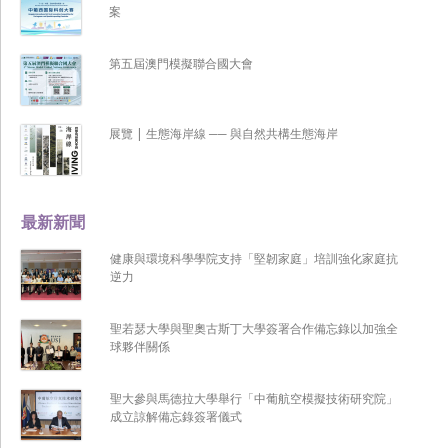
案
第五屆澳門模擬聯合國大會
展覽 | 生態海岸線 ── 與自然共構生態海岸
最新新聞
健康與環境科學學院支持「堅韌家庭」培訓強化家庭抗
逆力
聖若瑟大學與聖奧古斯丁大學簽署合作備忘錄以加強全
球夥伴關係
聖大參與馬德拉大學舉行「中葡航空模擬技術研究院」
成立諒解備忘錄簽署儀式