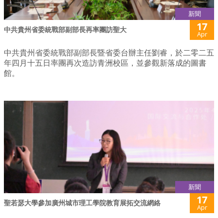
新聞
17
中共貴州省委統戰部副部長再率團訪聖大
Apr
中共貴州省委統戰部副部長暨省委台辦主任劉睿，於二零二五
年四月十五日率團再次造訪青洲校區，並參觀新落成的圖書
館。
新聞
17
聖若瑟大學參加廣州城市理工學院教育展拓交流網絡
Apr