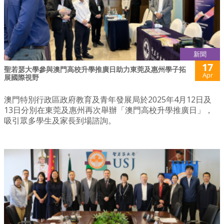
新聞
17
聖若瑟大學參與澳門高校升學推廣日助力東莞及惠州學子拓
Apr
展國際視野
澳門特別行政區政府教育及青年發展局於2025年4月12日及
13日分別在東莞及惠州再次舉辦「澳門高校升學推廣日」，
吸引眾多學生及家長到場諮詢。