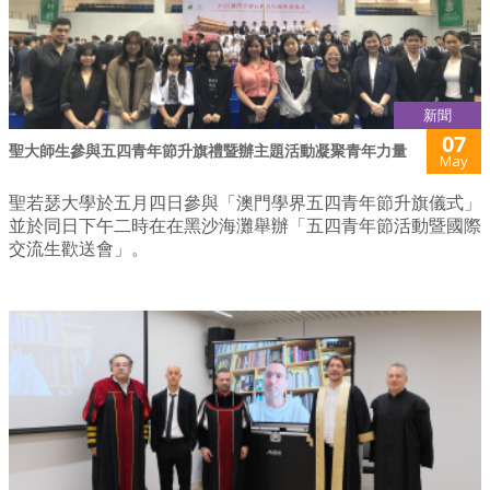
新聞
07
聖大師生參與五四青年節升旗禮暨辦主題活動凝聚青年力量
May
聖若瑟大學於五月四日參與「澳門學界五四青年節升旗儀式」
並於同日下午二時在在黑沙海灘舉辦「五四青年節活動暨國際
交流生歡送會」。