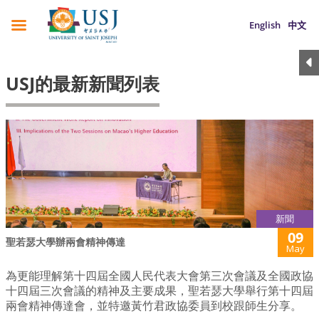
English
中文
USJ的最新新聞列表
新聞
09
聖若瑟大學辦兩會精神傳達
May
為更能理解第十四屆全國人民代表大會第三次會議及全國政協
十四屆三次會議的精神及主要成果，聖若瑟大學舉行第十四屆
兩會精神傳達會，並特邀黃竹君政協委員到校跟師生分享。