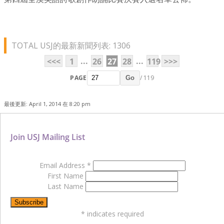
TOTAL USJ的最新新聞列表: 1306
...
...
<<<
1
26
27
28
119
>>>
PAGE
/ 119
Go
最後更新: April 1, 2014 在 8:20 pm
Join USJ Mailing List
Email Address
*
First Name
Last Name
*
indicates required