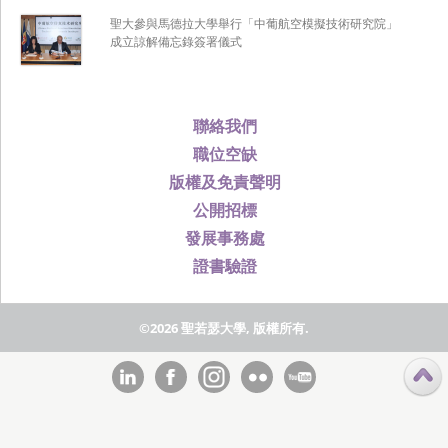
聖大參與馬德拉大學舉行「中葡航空模擬技術研究院」
成立諒解備忘錄簽署儀式
聯絡我們
職位空缺
版權及免責聲明
公開招標
發展事務處
證書驗證
©2026 聖若瑟大學, 版權所有.