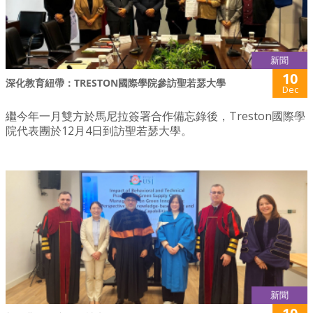
新聞
10
深化教育紐帶：TRESTON國際學院參訪聖若瑟大學
Dec
繼今年一月雙方於馬尼拉簽署合作備忘錄後，Treston國際學
院代表團於12月4日到訪聖若瑟大學。
新聞