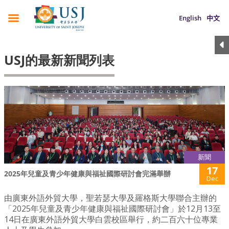
English
中文
USJ的最新新聞列表
新聞
17
2025年兒童及青少年健康與福祉國際研討會完滿舉辦
Dec
由廣東外語外貿大學，聖若瑟大學及羅格斯大學聯合主辦的
「2025年兒童及青少年健康與福祉國際研討會」於12月13至
14日在廣東外語外貿大學白雲校區舉行，約二百六十位專業