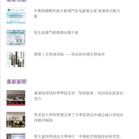
中葡西國際科創大賽澳門本地參賽企業 推廣會活動方
案
第五屆澳門模擬聯合國大會
展覽 | 生態海岸線 ── 與自然共構生態海岸
最新新聞
健康與環境科學學院支持「堅韌家庭」培訓強化家庭抗
逆力
聖若瑟大學與聖奧古斯丁大學簽署合作備忘錄以加強全
球夥伴關係
聖大參與馬德拉大學舉行「中葡航空模擬技術研究院」