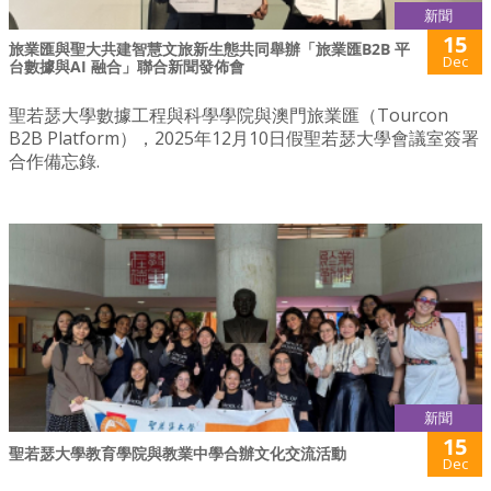
新聞
15
旅業匯與聖大共建智慧文旅新生態共同舉辦「旅業匯B2B 平
Dec
台數據與AI 融合」聯合新聞發佈會
聖若瑟大學數據工程與科學學院與澳門旅業匯（Tourcon
B2B Platform），2025年12月10日假聖若瑟大學會議室簽署
合作備忘錄.
新聞
15
聖若瑟大學教育學院與教業中學合辦文化交流活動
Dec