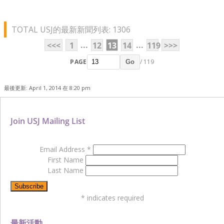
TOTAL USJ的最新新聞列表: 1306
...
...
<<<
1
12
13
14
119
>>>
PAGE
/ 119
Go
最後更新: April 1, 2014 在 8:20 pm
Join USJ Mailing List
Email Address
*
First Name
Last Name
*
indicates required
最新活動