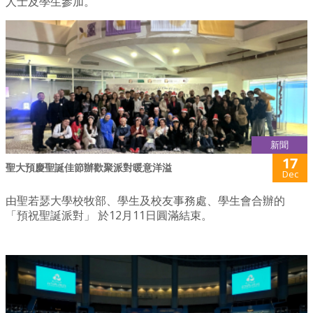
人士及學生參加。
新聞
17
聖大預慶聖誕佳節辦歡聚派對暖意洋溢
Dec
由聖若瑟大學校牧部、學生及校友事務處、學生會合辦的
「預祝聖誕派對」 於12月11日圓滿結束。