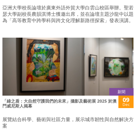
亞洲大學校長論壇於廣東外語外貿大學白雲山校區舉辦。聖若
瑟大學副校長農韻淇博士獲邀出席，並在論壇主題沙龍中以題
為「高等教育中跨學科與跨文化理解新路徑探索」發表演講。
新聞
09
「綠之盾：大自然守護我們的未來」攝影及藝術展 2025 於澳
Dec
門威尼斯人揭幕
展覽結合科學、藝術與社區力量，展示城市韌性與自然解決方
案