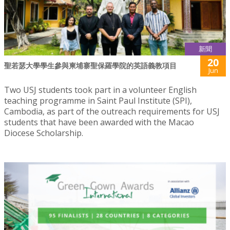
新聞
20
聖若瑟大學學生參與柬埔寨聖保羅學院的英語義教項目
Jun
Two USJ students took part in a volunteer English
teaching programme in Saint Paul Institute (SPI),
Cambodia, as part of the outreach requirements for USJ
students that have been awarded with the Macao
Diocese Scholarship.