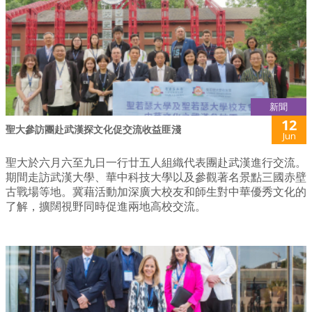
新聞
12
聖大參訪團赴武漢探文化促交流收益匪淺
Jun
聖大於六月六至九日一行廿五人組織代表團赴武漢進行交流。
期間走訪武漢大學、華中科技大學以及參觀著名景點三國赤壁
古戰場等地。冀藉活動加深廣大校友和師生對中華優秀文化的
了解，擴闊視野同時促進兩地高校交流。