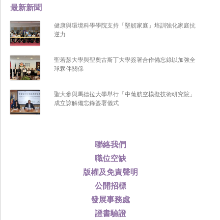
最新新聞
健康與環境科學學院支持「堅韌家庭」培訓強化家庭抗
逆力
聖若瑟大學與聖奧古斯丁大學簽署合作備忘錄以加強全
球夥伴關係
聖大參與馬德拉大學舉行「中葡航空模擬技術研究院」
成立諒解備忘錄簽署儀式
聯絡我們
職位空缺
版權及免責聲明
公開招標
發展事務處
證書驗證