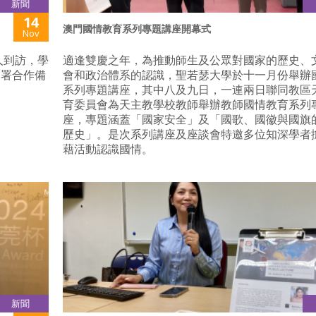
新聞
14
澳門國情教育系列專題講座開幕式
Nov
人到訪，學
適逢雙慶之年，為推動師生及公眾對國家的歷史、
簽署合作備
會和政治體系的認識，聖若瑟大學於十一月份舉辦
系列專題講座，其中八及九日，一連兩日聯同教區
育委員會為天主教學校教師舉辦教師國情教育系列
座，專題涵蓋「國家安全」及「國歌、國徽與國旗
歷史」。是次系列講座及座談會特邀多位知深學者擔
藉活動認識國情。
新聞