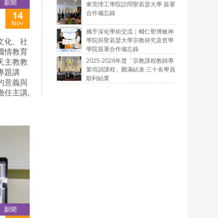
新聞
東莞理工學院訪問聖若瑟大學 簽署
合作備忘錄
14
Nov
攜手深化學術交流｜輔仁聖博敏神
學院與聖若瑟大學宗教研究及哲學
文化、社
學院簽署合作備忘錄
國情教育
2025-2026年度「宗教課程教師專
天主教教
業培訓課程」圓滿結束 三十名學員
專題講
順利結業
的意義與
任主講,
新聞