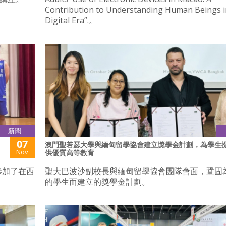
Contribution to Understanding Human Beings i
Digital Era”.。
新聞
07
澳門聖若瑟大學與緬甸留學協會建立獎學金計劃，為學生
Nov
供優質高等教育
日參加了在西
聖大巴波沙副校長與緬甸留學協會團隊會面，鞏固
的學生而建立的獎學金計劃。