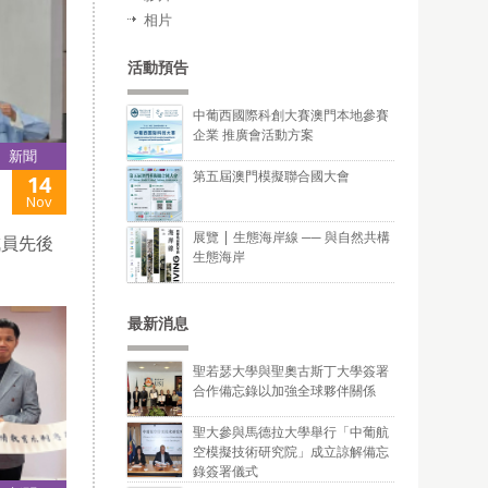
相片
活動預告
中葡西國際科創大賽澳門本地參賽
企業 推廣會活動方案
新聞
第五屆澳門模擬聯合國大會
14
Nov
展覽 | 生態海岸線 ── 與自然共構
成員先後
生態海岸
最新消息
聖若瑟大學與聖奧古斯丁大學簽署
合作備忘錄以加強全球夥伴關係
聖大參與馬德拉大學舉行「中葡航
空模擬技術研究院」成立諒解備忘
錄簽署儀式