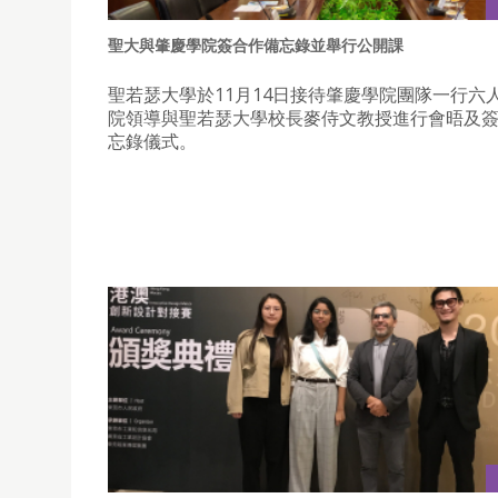
聖大與肇慶學院簽合作備忘錄並舉行公開課
聖若瑟大學於11月14日接待肇慶學院團隊一行六
院領導與聖若瑟大學校長麥侍文教授進行會晤及
忘錄儀式。