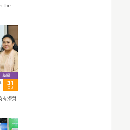
n the
新聞
31
提
Oct
為有潛質