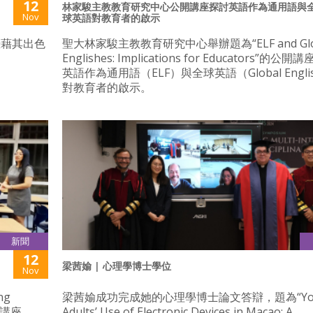
12
林家駿主教教育研究中心公開講座探討英語作為通用語與
Nov
球英語對教育者的啟示
憑藉其出色
聖大林家駿主教教育研究中心舉辦題為“ELF and Glo
Englishes: Implications for Educators”的公
英語作為通用語（ELF）與全球英語（Global Engli
對教育者的啟示。
新聞
12
梁茜媮 | 心理學博士學位
Nov
ng
梁茜媮成功完成她的心理學博士論文答辯，題為“Yo
的公開講座。
Adults’ Use of Electronic Devices in Macao: A