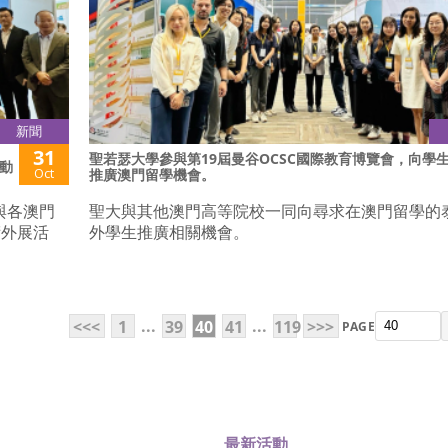
新聞
31
聖若瑟大學參與第19屆曼谷OCSC國際教育博覽會，向學
動
Oct
推廣澳門留學機會。
與各澳門
聖大與其他澳門高等院校一同向尋求在澳門留學的
術外展活
外學生推廣相關機會。
...
...
<<<
1
39
40
41
119
>>>
PAGE
最新活動