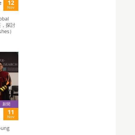
12
全
Nov
bal
開講座，探討
shes）
新聞
11
Nov
ung