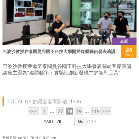
新聞
24
巴波沙教授在泰國曼谷國王科技大學關於媒體藝術發表演講
Aug
巴波沙教授獲邀至泰國曼谷國王科技大學發表關於客席演講，
講座主題為“媒體藝術：實驗性創新發現中的新型工具”。
TOTAL USJ的最新新聞列表: 1306
...
...
<<<
1
77
78
79
119
>>>
PAGE
/ 119
Go
最後更新: April 1, 2014 在 8:20 pm