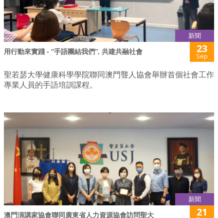
新聞
23
用行動來實踐 - “手語團結我們”, 共建共融社會
Sep
聖若瑟大學健康科學學院聯同澳門聾人協會舉辦首個社會工作
專業人員的手語培訓課程。
新聞
21
澳門演講家協會聯同廣東省人力資源協會訪問聖大