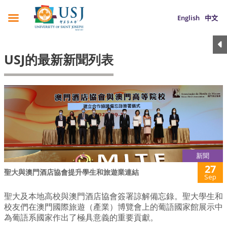
English
中文
USJ的最新新聞列表
新聞
27
聖大與澳門酒店協會提升學生和旅遊業連結
Sep
聖大及本地高校與澳門酒店協會簽署諒解備忘錄。聖大學生和
校友們在澳門國際旅遊（產業）博覽會上的葡語國家館展示中
為葡語系國家作出了極具意義的重要貢獻。