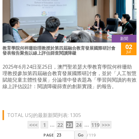
新聞
02
教育學院何梓珊助理教授於第四屆融合教育發展國際研討會
Jul
發表報告聚焦以線上評估篩查閱讀障礙
2025年6月24日至25日，澳門聖若瑟大學教育學院何梓珊助
理教授參加第四屆融合教育發展國際研討會，並於「人工智慧
賦能兒童主體性發展」分論壇中發表題為「學習與閱讀的有效
線上評估設計：閱讀障礙篩查的創新實踐」的報告。
TOTAL USJ的最新新聞列表: 1305
...
...
<<<
1
22
23
24
119
>>>
PAGE
/ 119
Go