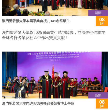
新聞
08
澳門聖若瑟大學本屆畢業典禮共341名畢業生
Jul
澳門聖若瑟大學為2025屆畢業生感到驕傲，並深信他們將在
全球各行各業及社區中作出寶貴貢獻！
新聞
08
澳門聖若瑟大學向許美德教授頒發榮譽博士學位
Jul