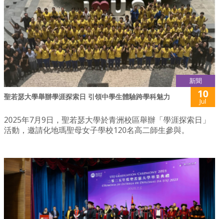
新聞
10
聖若瑟大學舉辦學涯探索日 引領中學生體驗跨學科魅力
Jul
2025年7月9日，聖若瑟大學於青洲校區舉辦「學涯探索日」
活動，邀請化地瑪聖母女子學校120名高二師生參與。