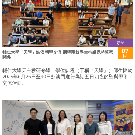
新聞
07
輔仁大學「天學」訪澳朝聖交流 期望兩校學生持續保持緊密
Jul
關係
輔仁大學天主教研修學士學位課程（下稱「天學」）師生團於
2025年6月26日至30日赴澳門進行為期五日四夜的聖與學術
交流活動。