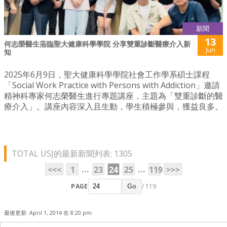
新聞
13
何志榮醫生蒞臨聖大健康科學學院 分享雙重診斷醫療介入新
Jun
知
2025年6月9日，聖大健康科學學院社會工作學系碩士課程
「Social Work Practice with Persons with Addiction」邀請
精神科專家何志榮醫生進行專題講座，主題為「雙重診斷的醫
療介入」。講座內容深入且生動，學生積極參與，獲益良多。
TOTAL USJ的最新新聞列表: 1305
...
...
<<<
1
23
24
25
119
>>>
PAGE
/ 119
Go
最後更新: April 1, 2014 在 8:20 pm