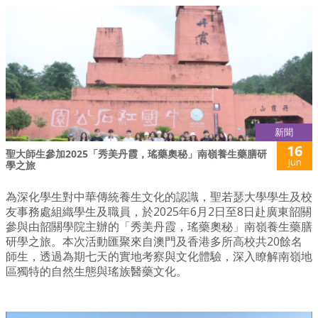
新聞
16
聖大師生參加2025「秀美丹霞，瑤藥奧秘」南嶺養生藥膳研
Jun
學之旅
為深化學生對中華傳統養生文化的認識，聖若瑟大學學生及校
友事務處組織學生及職員，於2025年6月2日至8日赴廣東韶關
參與由韶關學院主辦的「秀美丹霞，瑤藥奧秘」南嶺養生藥膳
研學之旅。本次活動匯聚來自澳門及香港多所高校共20餘名
師生，透過為期七天的實地考察與文化體驗，深入瞭解南嶺地
區獨特的自然生態與瑤族醫藥文化。