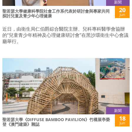
新聞
20
聖若瑟大學健康科學院社會工作系代表於研討會與專家共同
Jun
探討兒童及青少年心理健康
近日，由衛生局仁伯爵綜合醫院主辦、兒科專科醫學會協辦
的“兒童青少年精神及心理健康研討會”在黑沙環衛生中心會議
廳舉行。
新聞
18
聖若瑟大學《DIFFUSE BAMBOO PAVILION》竹構展亭榮
Jun
登《澳門建築》雜誌