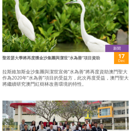
新聞
17
聖若瑟大學將再度獲金沙集團與潔世“水為善”項目資助
Dec
拉斯維加斯金沙集團與潔世宣佈“水為善”將再度資助澳門聖大
作為2020年“水為善”項目的受益方，此次再度受益，澳門聖大
將繼續研究澳門紅樹林改善環境的特性。