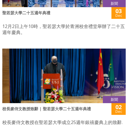
新聞
03
聖若瑟大學二十五週年典禮
Dec
12月2日上午10時，聖若瑟大學於青洲校舍禮堂舉辦了二十五
週年慶典。
新聞
02
校長麥侍文教授致辭 | 聖若瑟大學二十五週年典禮
Dec
校長麥侍文教授在聖若瑟大學成立25週年銀禧慶典上的致辭.