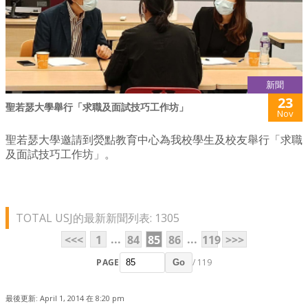
新聞
23
聖若瑟大學舉行「求職及面試技巧工作坊」
Nov
聖若瑟大學邀請到熒點教育中心為我校學生及校友舉行「求職
及面試技巧工作坊」。
TOTAL USJ的最新新聞列表: 1305
...
...
<<<
1
84
85
86
119
>>>
PAGE
/ 119
Go
最後更新: April 1, 2014 在 8:20 pm